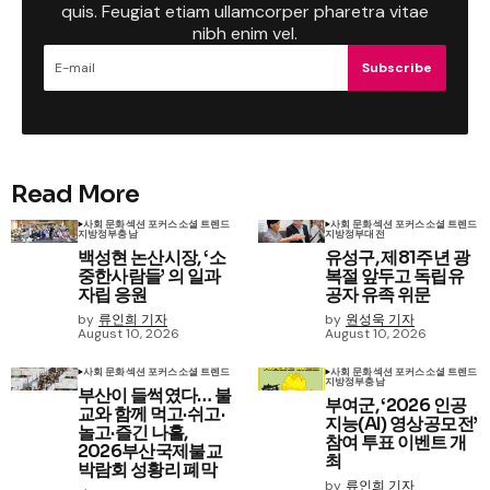
quis. Feugiat etiam ullamcorper pharetra vitae
nibh enim vel.
Subscribe
Read More
사회 문화
섹션 포커스
소셜 트렌드
사회 문화
섹션 포커스
소셜 트렌드
지방정부
충남
지방정부
대전
백성현 논산시장, ‘소
유성구, 제81주년 광
중한사람들’ 의 일과
복절 앞두고 독립유
자립 응원
공자 유족 위문
by
류인희 기자
by
원성욱 기자
August 10, 2026
August 10, 2026
사회 문화
섹션 포커스
소셜 트렌드
사회 문화
섹션 포커스
소셜 트렌드
지방정부
충남
부산이 들썩였다… 불
부여군, ‘2026 인공
교와 함께 먹고·쉬고·
지능(AI) 영상공모전’
놀고·즐긴 나흘,
참여 투표 이벤트 개
2026부산국제불교
최
박람회 성황리 폐막
by
류인희 기자