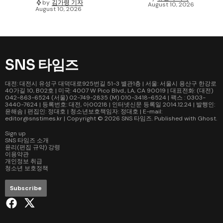
by
김가령 기자
August 10, 2026
August 10, 2026
SNS 타임즈
대전: 대전시 유성구 대덕대로925번길 51-3 별관1층 | 서울: 서울시 용산구 한강로
40가길 10, B02호 | 미국: 4007 W Pico Blvd., LA, CA 90019 | 대표전화: (대전)
042-863-6524 (서울) 02-749-2835 (M) 010-3418-6524 | 팩스 : 0303-
3440-7624 | 등록번호: 대전, 아00218 | 인터넷신문 등록일 2014.12.24 | 발행인:
윤해솜 | 편집인: 정대호 | 청소년보호책임자: 정대호 | E-mail:
editor@snstimes.kr | Copyright © 2026
SNS 타임즈
. Published with
Ghost
.
Sign up
SNS 타임즈 소개
윤리(편집 규약) 강령
이용약관
개인정보 취급
청소년 보호정책
Subscribe