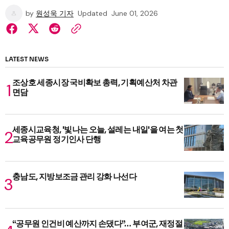
by
원성욱 기자
Updated
June 01, 2026
LATEST NEWS
조상호 세종시장 국비확보 총력, 기획예산처 차관
면담
세종시교육청, '빛나는 오늘, 설레는 내일'을 여는 첫
교육공무원 정기인사 단행
충남도, 지방보조금 관리 강화 나선다
“공무원 인건비 예산까지 손댔다”… 부여군, 재정절