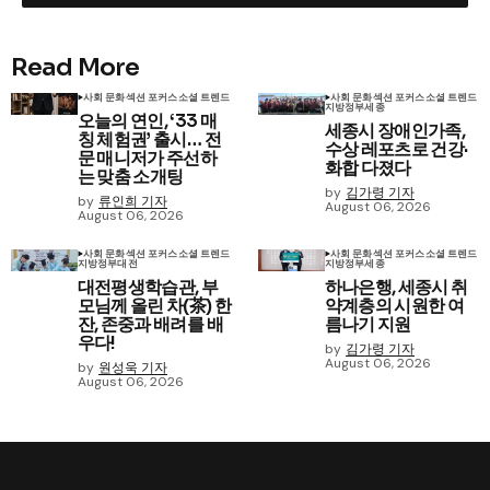
Read More
사회 문화
섹션 포커스
소셜 트렌드
사회 문화
섹션 포커스
소셜 트렌드
지방정부
세종
오늘의 연인, ‘33 매
세종시 장애인가족,
칭 체험권’ 출시… 전
수상 레포츠로 건강·
문 매니저가 주선하
화합 다졌다
는 맞춤 소개팅
by
김가령 기자
by
류인희 기자
August 06, 2026
August 06, 2026
사회 문화
섹션 포커스
소셜 트렌드
사회 문화
섹션 포커스
소셜 트렌드
지방정부
대전
지방정부
세종
대전평생학습관, 부
하나은행, 세종시 취
모님께 올린 차(茶) 한
약계층의 시원한 여
잔, 존중과 배려를 배
름나기 지원
우다!
by
김가령 기자
August 06, 2026
by
원성욱 기자
August 06, 2026