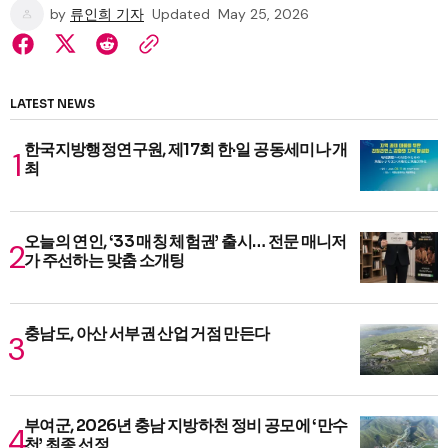
by
류인희 기자
Updated
May 25, 2026
LATEST NEWS
한국지방행정연구원, 제17회 한·일 공동세미나 개
최
오늘의 연인, ‘33 매칭 체험권’ 출시… 전문 매니저
가 주선하는 맞춤 소개팅
충남도, 아산 서부권 산업 거점 만든다
부여군, 2026년 충남 지방하천 정비 공모에 ‘만수
천’ 최종 선정