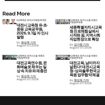
Read More
교육
섹션 포커스
지방정부
대전
교육
섹션 포커스
소셜 트렌드
지방정부
세종
대전시교육청 유·초·
세종특별자치시교육
중등 교육공무원,
청 진로체험실에서
2026. 9. 1일 자 인사
시작된 꿈, 지역사회
발령
직업현장으로 확장
by
원성욱 기자
by
김가령 기자
August 07, 2026
August 07, 2026
교육
섹션 포커스
소셜 트렌드
교육
섹션 포커스
소셜 트렌드
지방정부
대전
지방정부
대전
대전교육연수원, 문
대전교육, 남미까지
화예술로 채우는 일
넓힌다! 대전시교육
상 속 치유와 재충전
청-상파울루한국교
육원 업무협약 체결
by
원성욱 기자
August 07, 2026
by
원성욱 기자
August 07, 2026