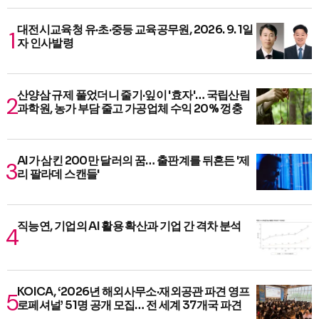
대전시교육청 유·초·중등 교육공무원, 2026. 9. 1일
자 인사발령
산양삼 규제 풀었더니 줄기·잎이 '효자'… 국립산림
과학원, 농가 부담 줄고 가공업체 수익 20% 껑충
AI가 삼킨 200만 달러의 꿈… 출판계를 뒤흔든 '제
리 팔라데 스캔들'
직능연, 기업의 AI 활용 확산과 기업 간 격차 분석
KOICA, ‘2026년 해외사무소·재외공관 파견 영프
로페셔널’ 51명 공개 모집… 전 세계 37개국 파견