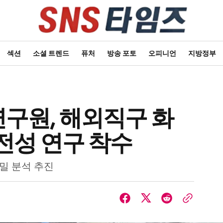
섹션
소셜 트렌드
퓨처
방송 포토
오피니언
지방정부
구원, 해외직구 화
전성 연구 착수
정밀 분석 추진