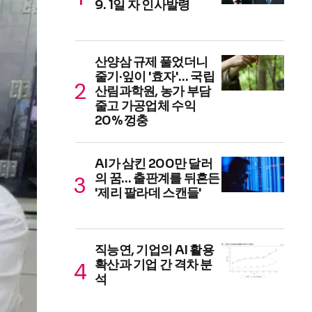
9. 1일 자 인사발령
산양삼 규제 풀었더니
줄기·잎이 '효자'… 국립
산림과학원, 농가 부담
줄고 가공업체 수익
20% 껑충
AI가 삼킨 200만 달러
의 꿈… 출판계를 뒤흔든
'제리 팔라데 스캔들'
직능연, 기업의 AI 활용
확산과 기업 간 격차 분
석