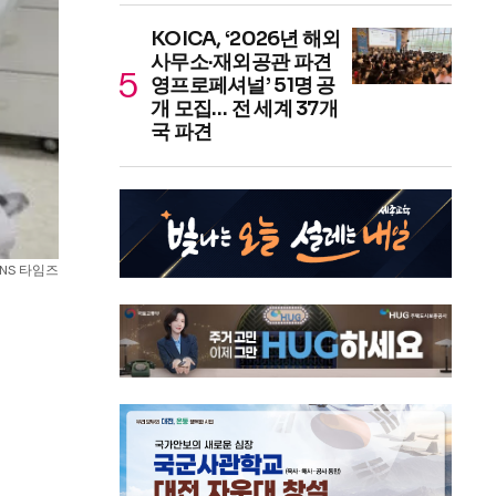
KOICA, ‘2026년 해외
사무소·재외공관 파견
영프로페셔널’ 51명 공
개 모집… 전 세계 37개
국 파견
NS 타임즈