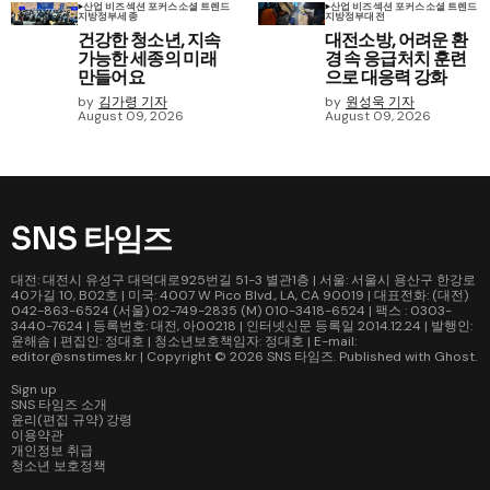
산업 비즈
섹션 포커스
소셜 트렌드
산업 비즈
섹션 포커스
소셜 트렌드
지방정부
세종
지방정부
대전
건강한 청소년, 지속
대전소방, 어려운 환
가능한 세종의 미래
경 속 응급처치 훈련
만들어요
으로 대응력 강화
by
김가령 기자
by
원성욱 기자
August 09, 2026
August 09, 2026
SNS 타임즈
대전: 대전시 유성구 대덕대로925번길 51-3 별관1층 | 서울: 서울시 용산구 한강로
40가길 10, B02호 | 미국: 4007 W Pico Blvd., LA, CA 90019 | 대표전화: (대전)
042-863-6524 (서울) 02-749-2835 (M) 010-3418-6524 | 팩스 : 0303-
3440-7624 | 등록번호: 대전, 아00218 | 인터넷신문 등록일 2014.12.24 | 발행인:
윤해솜 | 편집인: 정대호 | 청소년보호책임자: 정대호 | E-mail:
editor@snstimes.kr | Copyright © 2026
SNS 타임즈
. Published with
Ghost
.
Sign up
SNS 타임즈 소개
윤리(편집 규약) 강령
이용약관
개인정보 취급
청소년 보호정책