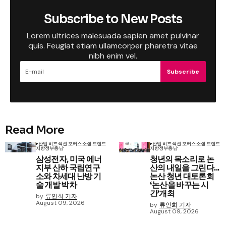
Subscribe to New Posts
Lorem ultrices malesuada sapien amet pulvinar
quis. Feugiat etiam ullamcorper pharetra vitae
nibh enim vel.
Subscribe
Read More
산업 비즈
섹션 포커스
소셜 트렌드
산업 비즈
섹션 포커스
소셜 트렌드
지방정부
충남
지방정부
충남
삼성전자, 미국 에너
청년의 목소리로 논
지부 산하 국립연구
산의 내일을 그린다...
소와 차세대 난방 기
논산 청년 대토론회
술 개발 박차
‘논산을 바꾸는 시
간’개최
by
류인희 기자
August 09, 2026
by
류인희 기자
August 09, 2026