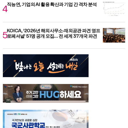
직능연, 기업의 AI 활용 확산과 기업 간 격차 분석
KOICA, ‘2026년 해외사무소·재외공관 파견 영프
로페셔널’ 51명 공개 모집… 전 세계 37개국 파견