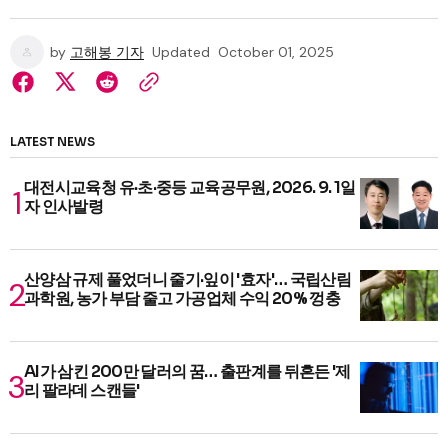
by
고해봉 기자
Updated
October 01, 2025
LATEST NEWS
대전시교육청 유·초·중등 교육공무원, 2026. 9. 1일
자 인사발령
산양삼 규제 풀었더니 줄기·잎이 '효자'… 국립산림
과학원, 농가 부담 줄고 가공업체 수익 20% 껑충
AI가 삼킨 200만 달러의 꿈… 출판계를 뒤흔든 '제
리 팔라데 스캔들'