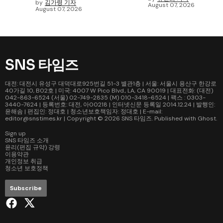
by
김가령 기자
August 07, 2026
August 07, 2026
SNS 타임즈
대전: 대전시 유성구 대덕대로925번길 51-3 별관1층 | 서울: 서울시 용산구 한강로
40가길 10, B02호 | 미국: 4007 W Pico Blvd., LA, CA 90019 | 대표전화: (대전)
042-863-6524 (서울) 02-749-2835 (M) 010-3418-6524 | 팩스 : 0303-
3440-7624 | 등록번호: 대전, 아00218 | 인터넷신문 등록일 2014.12.24 | 발행인:
윤해솜 | 편집인: 정대호 | 청소년보호책임자: 정대호 | E-mail:
editor@snstimes.kr | Copyright © 2026
SNS 타임즈
. Published with
Ghost
.
Sign up
SNS 타임즈 소개
윤리(편집 규약) 강령
이용약관
개인정보 취급
청소년 보호정책
Subscribe