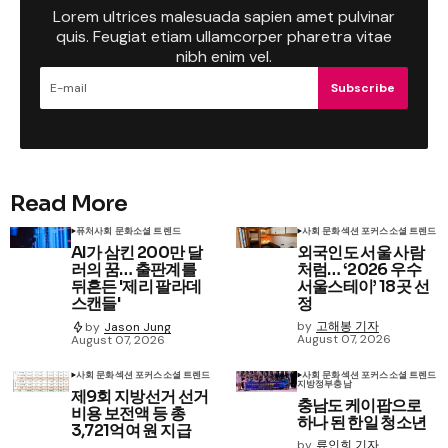
Lorem ultrices malesuada sapien amet pulvinar
quis. Feugiat etiam ullamcorper pharetra vitae
nibh enim vel.
Subscribe
Read More
퓨처
사회 문화
소셜 트렌드
사회 문화
섹션 포커스
소셜 트렌드
AI가 삼킨 200만 달
외국인도 서울 사람
러의 꿈… 출판계를
처럼… ‘2026 우수
뒤흔든 '제리 팔라데
서울스테이’ 18곳 선
스캔들'
정
by
고해봉 기자
by
Jason Jung
August 07, 2026
August 07, 2026
사회 문화
섹션 포커스
소셜 트렌드
사회 문화
섹션 포커스
소셜 트렌드
지방정부
충남
제9회 지방선거 선거
충남도 케이팝으로
비용 보전액 등 총
하나 된 한일 청소년
3,721억여 원 지급
by
류인희 기자