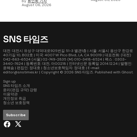
by
류인희 기자
August 06, 2026
SNS 타임즈
대전: 대전시 유성구 대덕대로925번길 51-3 별관1층 | 서울: 서울시 용산구 한강로
40가길 10, B02호 | 미국: 4007 W Pico Blvd., LA, CA 90019 | 대표전화: (대전)
042-863-6524 (서울) 02-749-2835 (M) 010-3418-6524 | 팩스 : 0303-
3440-7624 | 등록번호: 대전, 아00218 | 인터넷신문 등록일 2014.12.24 | 발행인:
윤해솜 | 편집인: 정대호 | 청소년보호책임자: 정대호 | E-mail:
editor@snstimes.kr | Copyright © 2026
SNS 타임즈
. Published with
Ghost
.
Sign up
SNS 타임즈 소개
윤리(편집 규약) 강령
이용약관
개인정보 취급
청소년 보호정책
Subscribe