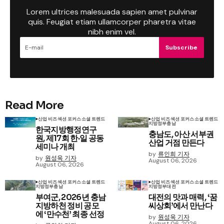
Lorem ultrices malesuada sapien amet pulvinar
quis. Feugiat etiam ullamcorper pharetra vitae
nibh enim vel.
Subscribe
Read More
산업 비즈
섹션 포커스
소셜 트렌드
산업 비즈
섹션 포커스
소셜 트렌드
지방정부
충남
한국지방행정연구
충남도, 아산 서부권
원, 제17회 한·일 공동
산업 거점 만든다
세미나 개최
by
류인희 기자
by
원성욱 기자
August 06, 2026
August 06, 2026
산업 비즈
섹션 포커스
소셜 트렌드
산업 비즈
섹션 포커스
소셜 트렌드
지방정부
충남
지방정부
대전
부여군, 2026년 충남
대전의 맛과 매력, ‘꿈
지방하천 정비 공모
씨상회’에서 만난다
에 ‘만수천’ 최종 선정
by
원성욱 기자
August 06, 2026