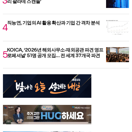
리 팔라데 스캔들'
직능연, 기업의 AI 활용 확산과 기업 간 격차 분석
KOICA, ‘2026년 해외사무소·재외공관 파견 영프
로페셔널’ 51명 공개 모집… 전 세계 37개국 파견