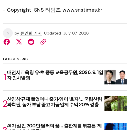
- Copyright, SNS 타임즈 www.snstimes.kr
by
류인희 기자
Updated
July 07, 2026
LATEST NEWS
대전시교육청 유·초·중등 교육공무원, 2026. 9. 1일
자 인사발령
산양삼 규제 풀었더니 줄기·잎이 '효자'… 국립산림
과학원, 농가 부담 줄고 가공업체 수익 20% 껑충
AI가 삼킨 200만 달러의 꿈… 출판계를 뒤흔든 '제