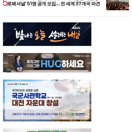
로페셔널’ 51명 공개 모집… 전 세계 37개국 파견