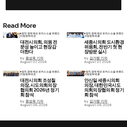
Read More
정치 경제
섹션 포커스
소셜 트렌드
정치 경제
섹션 포커스
소셜 트렌드
지방정부
대전
지방정부
세종
대전시의회, 의원 전
세종시의회 도시환경
문성 높이고 현장감
위원회, 전반기 첫 현
더한다
장방문 실시
by
원성욱 기자
by
김가령 기자
August 07, 2026
August 07, 2026
정치 경제
섹션 포커스
소셜 트렌드
정치 경제
섹션 포커스
소셜 트렌드
지방정부
대전
지방정부
세종
대전시의회 조성칠
안신일 세종시의회
의장, 시도의회의장
의장, 대한민국시도
협의회 2026년 정기
의회의장협의회 정기
회 참석
회 참석
by
원성욱 기자
by
김가령 기자
August 06, 2026
August 06, 2026