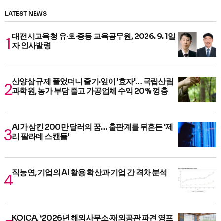
LATEST NEWS
대전시교육청 유·초·중등 교육공무원, 2026. 9. 1일
자 인사발령
산양삼 규제 풀었더니 줄기·잎이 '효자'… 국립산림
과학원, 농가 부담 줄고 가공업체 수익 20% 껑충
AI가 삼킨 200만 달러의 꿈… 출판계를 뒤흔든 '제
리 팔라데 스캔들'
직능연, 기업의 AI 활용 확산과 기업 간 격차 분석
KOICA, ‘2026년 해외사무소·재외공관 파견 영프