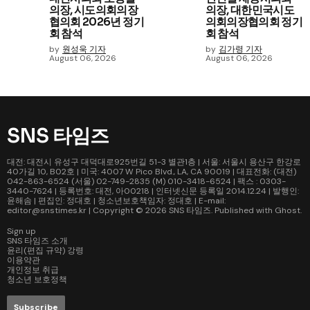
의장, 시도의회의장
의장, 대한민국시도
협의회 2026년 정기
의회의장협의회 정기
회 참석
회 참석
by
원성욱 기자
by
김가령 기자
August 06, 2026
August 06, 2026
SNS 타임즈
대전: 대전시 유성구 대덕대로925번길 51-3 별관1층 | 서울: 서울시 용산구 한강로
40가길 10, B02호 | 미국: 4007 W Pico Blvd., LA, CA 90019 | 대표전화: (대전)
042-863-6524 (서울) 02-749-2835 (M) 010-3418-6524 | 팩스 : 0303-
3440-7624 | 등록번호: 대전, 아00218 | 인터넷신문 등록일 2014.12.24 | 발행인:
윤해솜 | 편집인: 정대호 | 청소년보호책임자: 정대호 | E-mail:
editor@snstimes.kr | Copyright © 2026
SNS 타임즈
. Published with
Ghost
.
Sign up
SNS 타임즈 소개
윤리(편집 규약) 강령
이용약관
개인정보 취급
청소년 보호정책
Subscribe