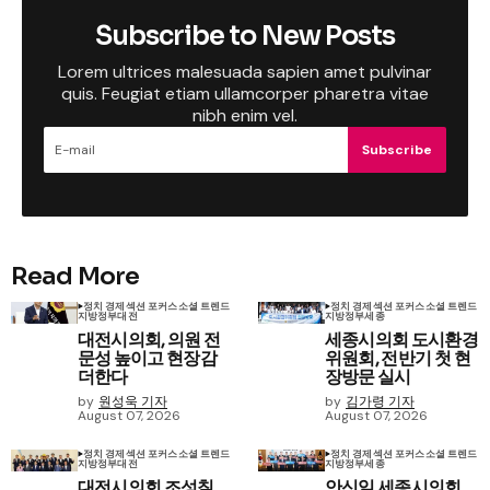
Subscribe to New Posts
Lorem ultrices malesuada sapien amet pulvinar
quis. Feugiat etiam ullamcorper pharetra vitae
nibh enim vel.
Subscribe
Read More
정치 경제
섹션 포커스
소셜 트렌드
정치 경제
섹션 포커스
소셜 트렌드
지방정부
대전
지방정부
세종
대전시의회, 의원 전
세종시의회 도시환경
문성 높이고 현장감
위원회, 전반기 첫 현
더한다
장방문 실시
by
원성욱 기자
by
김가령 기자
August 07, 2026
August 07, 2026
정치 경제
섹션 포커스
소셜 트렌드
정치 경제
섹션 포커스
소셜 트렌드
지방정부
대전
지방정부
세종
대전시의회 조성칠
안신일 세종시의회