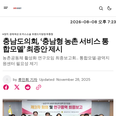
2026-08-08 오후 7:23
정치 경제
섹션 포커스
소셜 트렌드
지방정부
충청
충남도의회, ‘충남형 농촌 서비스 통
합모델’ 최종안 제시
농촌공동체 활성화 연구모임 최종보고회… 통합모델‧광역지
원센터 필요성 제기
by
류인희 기자
Updated
November 28, 2025