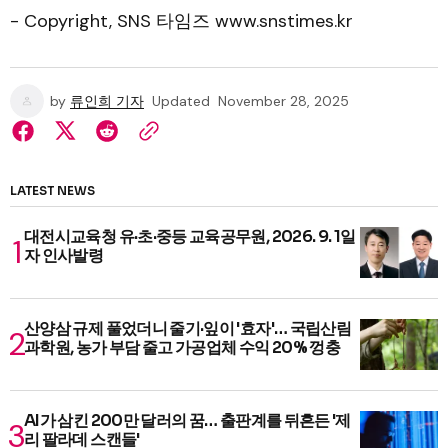
- Copyright, SNS 타임즈 www.snstimes.kr
by
류인희 기자
Updated
November 28, 2025
LATEST NEWS
대전시교육청 유·초·중등 교육공무원, 2026. 9. 1일
자 인사발령
산양삼 규제 풀었더니 줄기·잎이 '효자'… 국립산림
과학원, 농가 부담 줄고 가공업체 수익 20% 껑충
AI가 삼킨 200만 달러의 꿈… 출판계를 뒤흔든 '제
리 팔라데 스캔들'