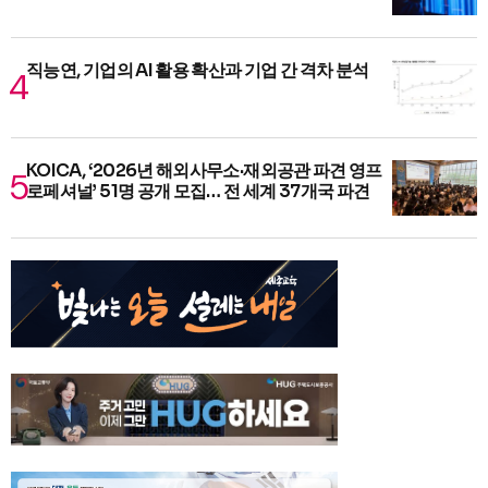
직능연, 기업의 AI 활용 확산과 기업 간 격차 분석
KOICA, ‘2026년 해외사무소·재외공관 파견 영프
로페셔널’ 51명 공개 모집… 전 세계 37개국 파견