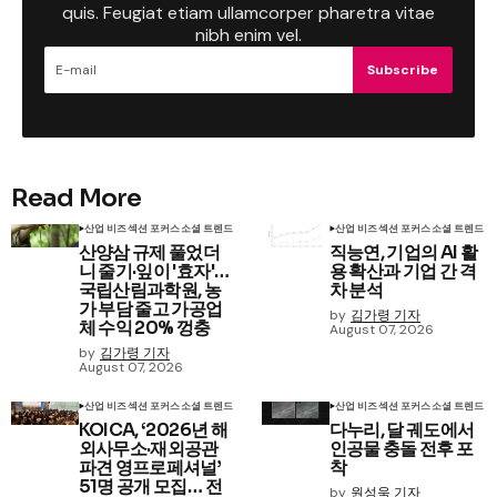
quis. Feugiat etiam ullamcorper pharetra vitae
nibh enim vel.
Subscribe
Read More
산업 비즈
섹션 포커스
소셜 트렌드
산업 비즈
섹션 포커스
소셜 트렌드
산양삼 규제 풀었더
직능연, 기업의 AI 활
니 줄기·잎이 '효자'…
용 확산과 기업 간 격
국립산림과학원, 농
차 분석
가 부담 줄고 가공업
by
김가령 기자
체 수익 20% 껑충
August 07, 2026
by
김가령 기자
August 07, 2026
산업 비즈
섹션 포커스
소셜 트렌드
산업 비즈
섹션 포커스
소셜 트렌드
KOICA, ‘2026년 해
다누리, 달 궤도에서
외사무소·재외공관
인공물 충돌 전후 포
파견 영프로페셔널’
착
51명 공개 모집… 전
by
원성욱 기자