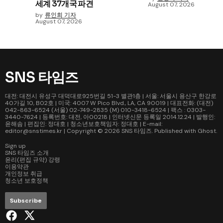
세계 37개국 파견
August 07, 2026
by
류인희 기자
August 07, 2026
SNS 타임즈
대전: 대전시 유성구 대덕대로925번길 51-3 별관1층 | 서울: 서울시 용산구 한강로
40가길 10, B02호 | 미국: 4007 W Pico Blvd., LA, CA 90019 | 대표전화: (대전)
042-863-6524 (서울) 02-749-2835 (M) 010-3418-6524 | 팩스 : 0303-
3440-7624 | 등록번호: 대전, 아00218 | 인터넷신문 등록일 2014.12.24 | 발행인:
윤해솜 | 편집인: 정대호 | 청소년보호책임자: 정대호 | E-mail:
editor@snstimes.kr | Copyright © 2026
SNS 타임즈
. Published with
Ghost
.
Sign up
SNS 타임즈 소개
윤리(편집 규약) 강령
이용약관
개인정보 취급
청소년 보호정책
Subscribe