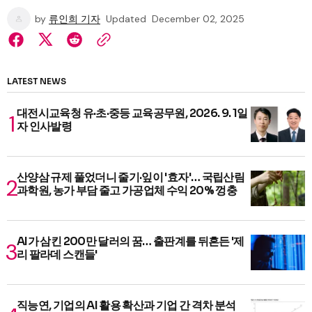
by
류인희 기자
Updated
December 02, 2025
LATEST NEWS
대전시교육청 유·초·중등 교육공무원, 2026. 9. 1일
자 인사발령
산양삼 규제 풀었더니 줄기·잎이 '효자'… 국립산림
과학원, 농가 부담 줄고 가공업체 수익 20% 껑충
AI가 삼킨 200만 달러의 꿈… 출판계를 뒤흔든 '제
리 팔라데 스캔들'
직능연, 기업의 AI 활용 확산과 기업 간 격차 분석