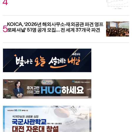
KOICA, ‘2026년 해외사무소·재외공관 파견 영프
로페셔널’ 51명 공개 모집… 전 세계 37개국 파견