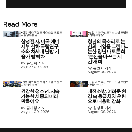
Read More
산업 비즈
섹션 포커스
소셜 트렌드
산업 비즈
섹션 포커스
소셜 트렌드
지방정부
충남
지방정부
충남
삼성전자, 미국 에너
청년의 목소리로 논
지부 산하 국립연구
산의 내일을 그린다...
소와 차세대 난방 기
논산 청년 대토론회
술 개발 박차
‘논산을 바꾸는 시
간’개최
by
류인희 기자
August 09, 2026
by
류인희 기자
August 09, 2026
산업 비즈
섹션 포커스
소셜 트렌드
산업 비즈
섹션 포커스
소셜 트렌드
지방정부
세종
지방정부
대전
건강한 청소년, 지속
대전소방, 어려운 환
가능한 세종의 미래
경 속 응급처치 훈련
만들어요
으로 대응력 강화
by
김가령 기자
by
원성욱 기자
August 09, 2026
August 09, 2026