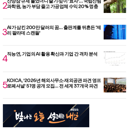
산양삼 규제 풀었더니 줄기·잎이 '효자'… 국립산림
과학원, 농가 부담 줄고 가공업체 수익 20% 껑충
AI가 삼킨 200만 달러의 꿈… 출판계를 뒤흔든 '제
리 팔라데 스캔들'
직능연, 기업의 AI 활용 확산과 기업 간 격차 분석
KOICA, ‘2026년 해외사무소·재외공관 파견 영프
로페셔널’ 51명 공개 모집… 전 세계 37개국 파견