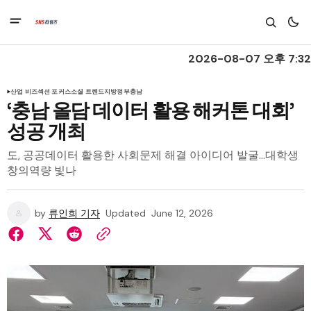
2026-08-07 오후 7:32
산업 비즈
섹션 포커스
소셜 트렌드
지방정부
충남
‘충남 올담 데이터 활용 해커톤 대회’
성공 개최
도, 공공데이터 활용한 사회문제 해결 아이디어 발굴…대학생
창의역량 빛나
by
류인희 기자
Updated
June 12, 2026