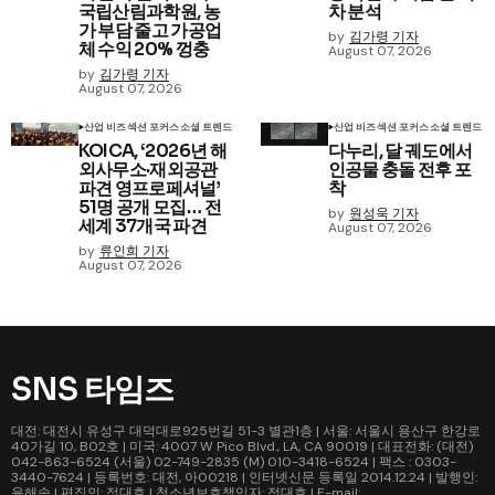
국립산림과학원, 농
차 분석
가 부담 줄고 가공업
by
김가령 기자
체 수익 20% 껑충
August 07, 2026
by
김가령 기자
August 07, 2026
산업 비즈
섹션 포커스
소셜 트렌드
산업 비즈
섹션 포커스
소셜 트렌드
KOICA, ‘2026년 해
다누리, 달 궤도에서
외사무소·재외공관
인공물 충돌 전후 포
파견 영프로페셔널’
착
51명 공개 모집… 전
by
원성욱 기자
세계 37개국 파견
August 07, 2026
by
류인희 기자
August 07, 2026
SNS 타임즈
대전: 대전시 유성구 대덕대로925번길 51-3 별관1층 | 서울: 서울시 용산구 한강로
40가길 10, B02호 | 미국: 4007 W Pico Blvd., LA, CA 90019 | 대표전화: (대전)
042-863-6524 (서울) 02-749-2835 (M) 010-3418-6524 | 팩스 : 0303-
3440-7624 | 등록번호: 대전, 아00218 | 인터넷신문 등록일 2014.12.24 | 발행인:
윤해솜 | 편집인: 정대호 | 청소년보호책임자: 정대호 | E-mail: