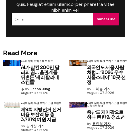
quis. Feugiat etiam ullamcorper pharetra vitae
nibh enim vel.
Subscribe
Read More
퓨처
사회 문화
소셜 트렌드
사회 문화
섹션 포커스
소셜 트렌드
AI가 삼킨 200만 달
외국인도 서울 사람
러의 꿈… 출판계를
처럼… ‘2026 우수
뒤흔든 '제리 팔라데
서울스테이’ 18곳 선
스캔들'
정
by
고해봉 기자
by
Jason Jung
August 07, 2026
August 07, 2026
사회 문화
섹션 포커스
소셜 트렌드
사회 문화
섹션 포커스
소셜 트렌드
지방정부
충남
제9회 지방선거 선거
충남도 케이팝으로
비용 보전액 등 총
하나 된 한일 청소년
3,721억여 원 지급
by
류인희 기자
by
김가령 기자
August 07, 2026
August 07, 2026