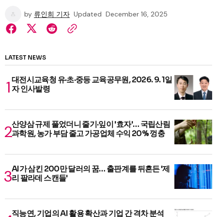
by
류인희 기자
Updated
December 16, 2025
LATEST NEWS
대전시교육청 유·초·중등 교육공무원, 2026. 9. 1일
자 인사발령
산양삼 규제 풀었더니 줄기·잎이 '효자'… 국립산림
과학원, 농가 부담 줄고 가공업체 수익 20% 껑충
AI가 삼킨 200만 달러의 꿈… 출판계를 뒤흔든 '제
리 팔라데 스캔들'
직능연, 기업의 AI 활용 확산과 기업 간 격차 분석