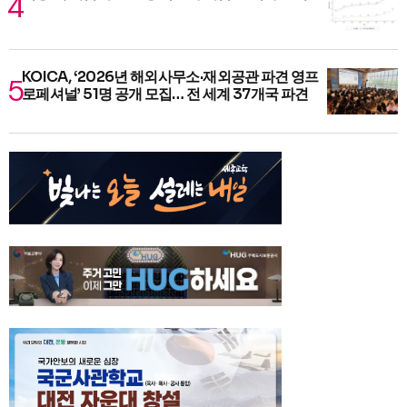
KOICA, ‘2026년 해외사무소·재외공관 파견 영프
로페셔널’ 51명 공개 모집… 전 세계 37개국 파견