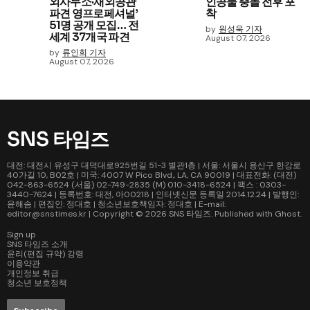
외사무소·재외공관
인공물 충돌 전후 포
파견 영프로페셔널’
착
51명 공개 모집… 전
by
원성욱 기자
세계 37개국 파견
August 07, 2026
by
류인희 기자
August 07, 2026
SNS 타임즈
대전: 대전시 유성구 대덕대로925번길 51-3 별관1층 | 서울: 서울시 용산구 한강로
40가길 10, B02호 | 미국: 4007 W Pico Blvd., LA, CA 90019 | 대표전화: (대전)
042-863-6524 (서울) 02-749-2835 (M) 010-3418-6524 | 팩스 : 0303-
3440-7624 | 등록번호: 대전, 아00218 | 인터넷신문 등록일 2014.12.24 | 발행인:
윤해솜 | 편집인: 정대호 | 청소년보호책임자: 정대호 | E-mail:
editor@snstimes.kr | Copyright © 2026
SNS 타임즈
. Published with
Ghost
.
Sign up
SNS 타임즈 소개
윤리(편집 규약) 강령
이용약관
개인정보 취급
청소년 보호정책