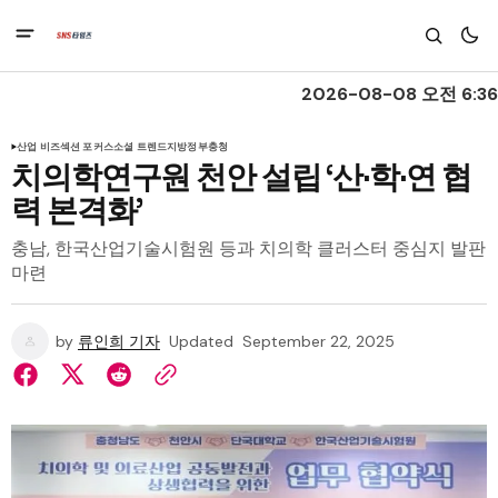
2026-08-08 오전 6:36
산업 비즈
섹션 포커스
소셜 트렌드
지방정부
충청
치의학연구원 천안 설립 ‘산·학·연 협
력 본격화’
충남, 한국산업기술시험원 등과 치의학 클러스터 중심지 발판
마련
by
류인희 기자
Updated
September 22, 2025