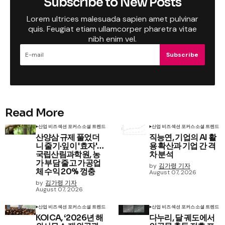
Subscribe to New Posts
Lorem ultrices malesuada sapien amet pulvinar
quis. Feugiat etiam ullamcorper pharetra vitae
nibh enim vel.
Subscribe
Read More
산업 비즈
섹션 포커스
소셜 트렌드
산업 비즈
섹션 포커스
소셜 트렌드
산양삼 규제 풀었더
직능연, 기업의 AI 활
니 줄기·잎이 '효자'…
용 확산과 기업 간 격
국립산림과학원, 농
차 분석
가 부담 줄고 가공업
by
김가령 기자
체 수익 20% 껑충
August 07, 2026
by
김가령 기자
August 07, 2026
산업 비즈
섹션 포커스
소셜 트렌드
산업 비즈
섹션 포커스
소셜 트렌드
KOICA, ‘2026년 해
다누리, 달 궤도에서