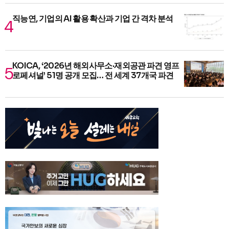
직능연, 기업의 AI 활용 확산과 기업 간 격차 분석
KOICA, ‘2026년 해외사무소·재외공관 파견 영프
로페셔널’ 51명 공개 모집… 전 세계 37개국 파견