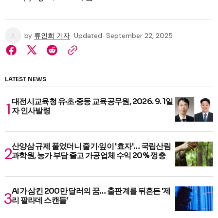
by
류인희 기자
Updated
September 22, 2025
LATEST NEWS
대전시교육청 유·초·중등 교육공무원, 2026. 9. 1일
자 인사발령
산양삼 규제 풀었더니 줄기·잎이 '효자'… 국립산림
과학원, 농가 부담 줄고 가공업체 수익 20% 껑충
AI가 삼킨 200만 달러의 꿈… 출판계를 뒤흔든 '제
리 팔라데 스캔들'