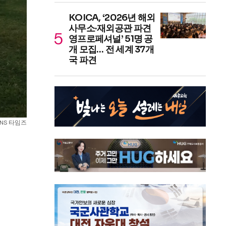
KOICA, ‘2026년 해외
사무소·재외공관 파견
영프로페셔널’ 51명 공
개 모집… 전 세계 37개
국 파견
SNS 타임즈