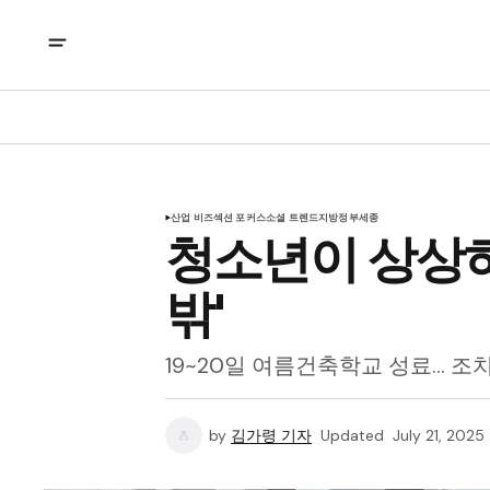
산업 비즈
섹션 포커스
소셜 트렌드
지방정부
세종
청소년이 상상하
밖'
19~20일 여름건축학교 성료… 조
by
김가령 기자
Updated
July 21, 2025