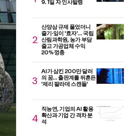
9. 1일 자 인사발령
산양삼 규제 풀었더니
줄기·잎이 '효자'… 국립
산림과학원, 농가 부담
줄고 가공업체 수익
20% 껑충
AI가 삼킨 200만 달러
의 꿈… 출판계를 뒤흔든
'제리 팔라데 스캔들'
직능연, 기업의 AI 활용
확산과 기업 간 격차 분
석