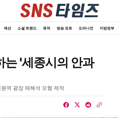
섹션
소셜 트렌드
퓨처
방송 포토
오피니언
지방정부
는 '세종시의 안과
치원역 광장 재해석 모형 제작