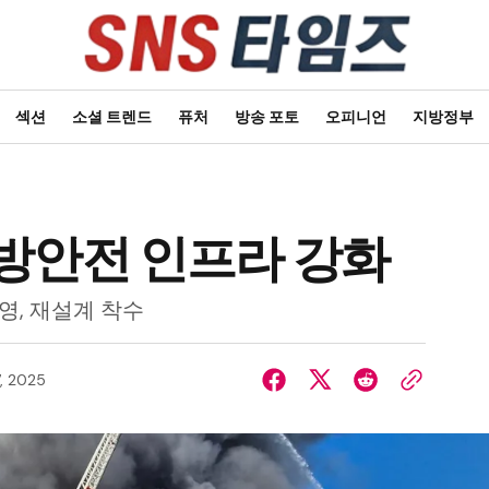
섹션
소셜 트렌드
퓨처
방송 포토
오피니언
지방정부
방안전 인프라 강화
영, 재설계 착수
, 2025