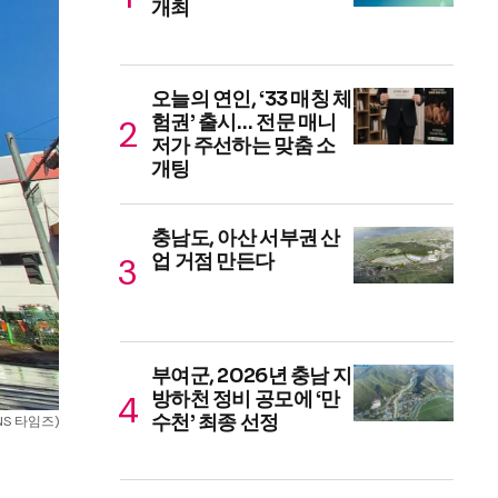
개최
오늘의 연인, ‘33 매칭 체
험권’ 출시… 전문 매니
저가 주선하는 맞춤 소
개팅
충남도, 아산 서부권 산
업 거점 만든다
부여군, 2026년 충남 지
방하천 정비 공모에 ‘만
수천’ 최종 선정
S 타임즈)