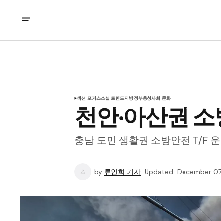
섹션 포커스
소셜 트렌드
지방정부
충청
사회 문화
천안‧아산권 소
충남 도민 생활권 소방안전 T/F 운
by
류인희 기자
Updated
December 07