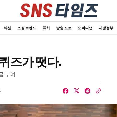
섹션
소셜 트렌드
퓨처
방송 포토
오피니언
지방정부
유퀴즈가 떳다.
급 부여
5