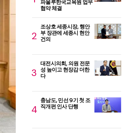
파울루한국교육원 업무
협약 체결
조상호 세종시장, 행안
부 장관에 세종시 현안
건의
대전시의회, 의원 전문
성 높이고 현장감 더한
다
충남도, 민선 9기 첫 조
직개편 인사 단행