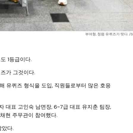
부여형, 청렴 유퀴즈가 떳다. /
도 1등급이다.
퀴즈가 그것이다.
해 유퀴즈 형식을 도입, 직원들로부터 많은 호응
 대표 고인숙 남면장, 6~7급 대표 유지춘 팀장,
 민채현 주무관이 참여했다.
맡았다.