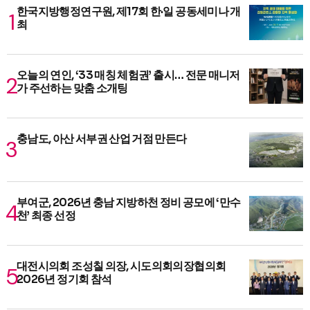
한국지방행정연구원, 제17회 한·일 공동세미나 개
최
오늘의 연인, ‘33 매칭 체험권’ 출시… 전문 매니저
가 주선하는 맞춤 소개팅
충남도, 아산 서부권 산업 거점 만든다
부여군, 2026년 충남 지방하천 정비 공모에 ‘만수
천’ 최종 선정
대전시의회 조성칠 의장, 시도의회의장협의회
2026년 정기회 참석