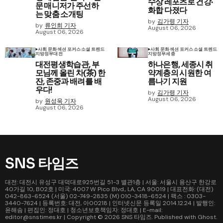
수상 레포츠로 건강·
문 매니저가 주선하
화합 다졌다
는 맞춤 소개팅
by
김가령 기자
by
류인희 기자
August 06, 2026
August 06, 2026
사회 문화
섹션 포커스
소셜 트렌드
사회 문화
섹션 포커스
소셜 트렌드
지방정부
대전
지방정부
세종
대전평생학습관, 부
하나은행, 세종시 취
모님께 올린 차(茶) 한
약계층의 시원한 여
잔, 존중과 배려를 배
름나기 지원
우다!
by
김가령 기자
August 06, 2026
by
원성욱 기자
August 06, 2026
SNS 타임즈
대전: 대전시 유성구 대덕대로925번길 51-3 별관1층 | 서울: 서울시 용산구 한강로
40가길 10, B02호 | 미국: 4007 W Pico Blvd., LA, CA 90019 | 대표전화: (대전)
042-863-6524 (서울) 02-749-2835 (M) 010-3418-6524 | 팩스 : 0303-
3440-7624 | 등록번호: 대전, 아00218 | 인터넷신문 등록일 2014.12.24 | 발행인:
윤해솜 | 편집인: 정대호 | 청소년보호책임자: 정대호 | E-mail:
editor@snstimes.kr | Copyright © 2026
SNS 타임즈
. Published with
Ghost
.