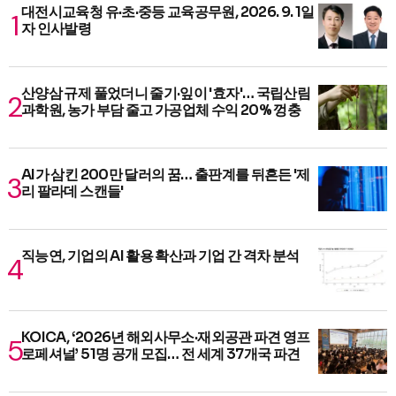
대전시교육청 유·초·중등 교육공무원, 2026. 9. 1일
자 인사발령
산양삼 규제 풀었더니 줄기·잎이 '효자'… 국립산림
과학원, 농가 부담 줄고 가공업체 수익 20% 껑충
AI가 삼킨 200만 달러의 꿈… 출판계를 뒤흔든 '제
리 팔라데 스캔들'
직능연, 기업의 AI 활용 확산과 기업 간 격차 분석
KOICA, ‘2026년 해외사무소·재외공관 파견 영프
로페셔널’ 51명 공개 모집… 전 세계 37개국 파견