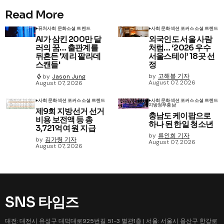
Read More
퓨처
사회 문화
소셜 트렌드
사회 문화
섹션 포커스
소셜 트렌드
AI가 삼킨 200만 달
외국인도 서울 사람
러의 꿈… 출판계를
처럼… ‘2026 우수
뒤흔든 '제리 팔라데
서울스테이’ 18곳 선
스캔들'
정
by
고해봉 기자
by
Jason Jung
August 07, 2026
August 07, 2026
사회 문화
섹션 포커스
소셜 트렌드
사회 문화
섹션 포커스
소셜 트렌드
지방정부
충남
제9회 지방선거 선거
충남도 케이팝으로
비용 보전액 등 총
하나 된 한일 청소년
3,721억여 원 지급
by
류인희 기자
by
김가령 기자
August 07, 2026
August 07, 2026
SNS 타임즈
대전: 대전시 유성구 대덕대로925번길 51-3 별관1층 | 서울: 서울시 용산구 한강로