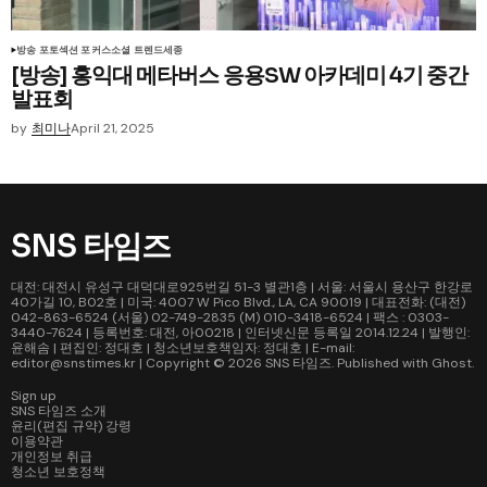
방송 포토
섹션 포커스
소셜 트렌드
세종
[방송] 홍익대 메타버스 응용SW 아카데미 4기 중간
발표회
by
최미나
April 21, 2025
SNS 타임즈
대전: 대전시 유성구 대덕대로925번길 51-3 별관1층 | 서울: 서울시 용산구 한강로
40가길 10, B02호 | 미국: 4007 W Pico Blvd., LA, CA 90019 | 대표전화: (대전)
042-863-6524 (서울) 02-749-2835 (M) 010-3418-6524 | 팩스 : 0303-
3440-7624 | 등록번호: 대전, 아00218 | 인터넷신문 등록일 2014.12.24 | 발행인:
윤해솜 | 편집인: 정대호 | 청소년보호책임자: 정대호 | E-mail:
editor@snstimes.kr | Copyright © 2026
SNS 타임즈
. Published with
Ghost
.
Sign up
SNS 타임즈 소개
윤리(편집 규약) 강령
이용약관
개인정보 취급
청소년 보호정책