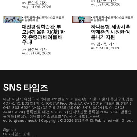
by
김가령 기자
by
류인희 기자
August 06, 2026
August 06, 2026
사회 문화
섹션 포커스
소셜 트렌드
사회 문화
섹션 포커스
소셜 트렌드
지방정부
대전
지방정부
세종
대전평생학습관, 부
하나은행, 세종시 취
모님께 올린 차(茶) 한
약계층의 시원한 여
잔, 존중과 배려를 배
름나기 지원
우다!
by
김가령 기자
August 06, 2026
by
원성욱 기자
August 06, 2026
SNS 타임즈
대전: 대전시 유성구 대덕대로925번길 51-3 별관1층 | 서울: 서울시 용산구 한강로
40가길 10, B02호 | 미국: 4007 W Pico Blvd., LA, CA 90019 | 대표전화: (대전)
042-863-6524 (서울) 02-749-2835 (M) 010-3418-6524 | 팩스 : 0303-
3440-7624 | 등록번호: 대전, 아00218 | 인터넷신문 등록일 2014.12.24 | 발행인:
윤해솜 | 편집인: 정대호 | 청소년보호책임자: 정대호 | E-mail:
editor@snstimes.kr | Copyright © 2026
SNS 타임즈
. Published with
Ghost
.
Sign up
SNS 타임즈 소개