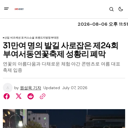
2026-08-06 오후 11:51
산업 비즈
섹션 포커스
소셜 트렌드
지방정부
대전
31만여 명의 발길 사로잡은 제24회
부여서동연꽃축제 성황리 폐막
연꽃의 아름다움과 다채로운 체험·야간 콘텐츠로 여름 대표
축제 입증
by
원성욱 기자
Updated
July 07, 2026