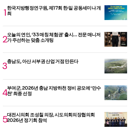
한국지방행정연구원, 제17회 한·일 공동세미나 개
최
오늘의 연인, ‘33 매칭 체험권’ 출시… 전문 매니저
가 주선하는 맞춤 소개팅
충남도, 아산 서부권 산업 거점 만든다
부여군, 2026년 충남 지방하천 정비 공모에 ‘만수
천’ 최종 선정
대전시의회 조성칠 의장, 시도의회의장협의회
2026년 정기회 참석