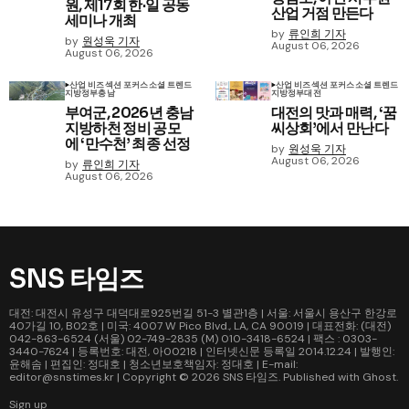
원, 제17회 한·일 공동
산업 거점 만든다
세미나 개최
by
류인희 기자
by
원성욱 기자
August 06, 2026
August 06, 2026
산업 비즈
섹션 포커스
소셜 트렌드
산업 비즈
섹션 포커스
소셜 트렌드
지방정부
충남
지방정부
대전
부여군, 2026년 충남
대전의 맛과 매력, ‘꿈
지방하천 정비 공모
씨상회’에서 만난다
에 ‘만수천’ 최종 선정
by
원성욱 기자
August 06, 2026
by
류인희 기자
August 06, 2026
SNS 타임즈
대전: 대전시 유성구 대덕대로925번길 51-3 별관1층 | 서울: 서울시 용산구 한강로
40가길 10, B02호 | 미국: 4007 W Pico Blvd., LA, CA 90019 | 대표전화: (대전)
042-863-6524 (서울) 02-749-2835 (M) 010-3418-6524 | 팩스 : 0303-
3440-7624 | 등록번호: 대전, 아00218 | 인터넷신문 등록일 2014.12.24 | 발행인:
윤해솜 | 편집인: 정대호 | 청소년보호책임자: 정대호 | E-mail:
editor@snstimes.kr | Copyright © 2026
SNS 타임즈
. Published with
Ghost
.
Sign up