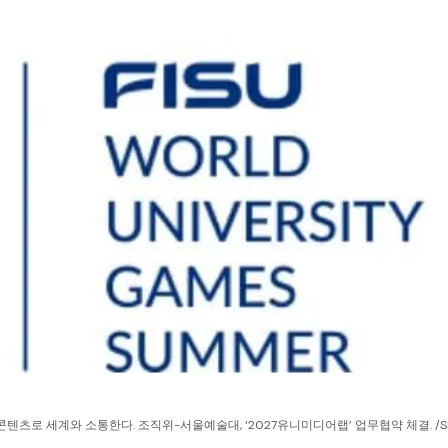
생 콘텐츠로 세계와 소통한다. 조직위-서울예술대, ‘2027유니미디어랩’ 업무협약 체결. /