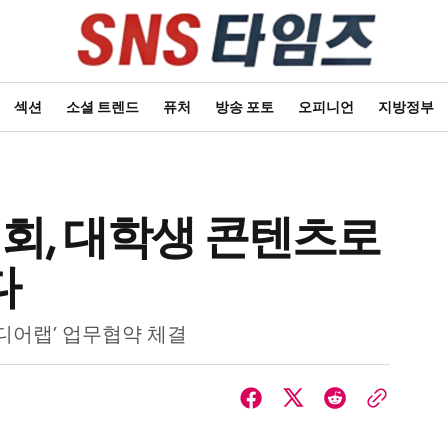
섹션
소셜 트렌드
퓨처
방송 포토
오피니언
지방정부
대회, 대학생 콘텐츠로
다
디어랩’ 업무협약 체결