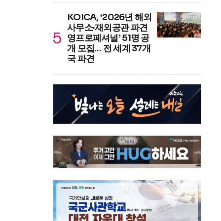
KOICA, ‘2026년 해외
사무소·재외공관 파견
영프로페셔널’ 51명 공
개 모집… 전 세계 37개
국 파견