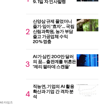
9. 1일 자 인사발령
산양삼 규제 풀었더니
줄기·잎이 '효자'… 국립
산림과학원, 농가 부담
줄고 가공업체 수익
20% 껑충
AI가 삼킨 200만 달러
의 꿈… 출판계를 뒤흔든
'제리 팔라데 스캔들'
직능연, 기업의 AI 활용
확산과 기업 간 격차 분
석
SNS 타임즈