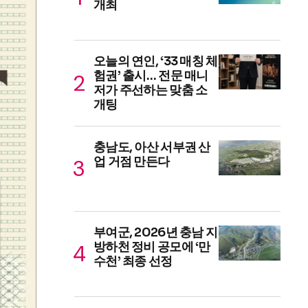
개최
오늘의 연인, ‘33 매칭 체
험권’ 출시… 전문 매니
저가 주선하는 맞춤 소
개팅
충남도, 아산 서부권 산
업 거점 만든다
부여군, 2026년 충남 지
방하천 정비 공모에 ‘만
수천’ 최종 선정