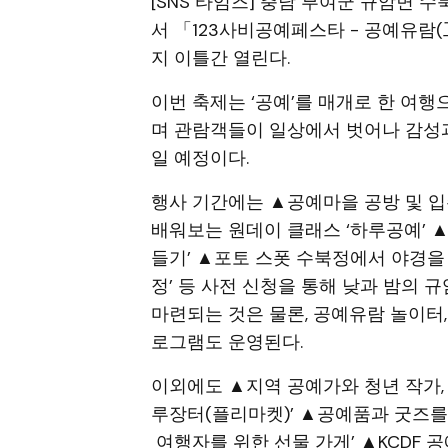
[SNS 타임즈] 충남 부여군 규암면 
서 「123사비공예페스타 - 공예유람(工
지 이틀간 열린다.
이번 축제는 ‘공예’를 매개로 한 여행
며 관람객들이 일상에서 벗어나 감성
일 예정이다.
행사 기간에는 ▲공예마을 공방 및 입
배워보는 원데이 클래스 ‘하루공예’ 
들기’ ▲포토 스폿 수북정에서 야경을 
정’ 등 사전 신청을 통해 낮과 밤의 
마련되는 것은 물론, 공예유람 놀이터,
로그램도 운영된다.
이외에도 ▲지역 공예가와 청년 작가,
루장터(플리마켓)’ ▲공예품과 굿즈를 
여행자를 위한 선물 가게’ ▲KCDF 