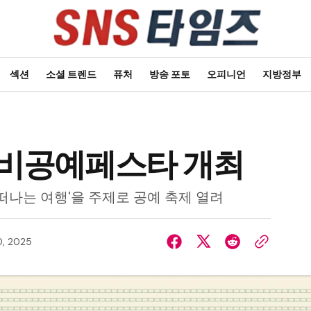
섹션
소셜 트렌드
퓨처
방송 포토
오피니언
지방정부
3사비공예페스타 개최
 떠나는 여행'을 주제로 공예 축제 열려
0, 2025