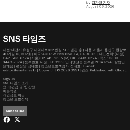
by
김가령 기자
August 06, 2026
SNS 타임즈
대전: 대전시 유성구 대덕대로925번길 51-3 별관1층 | 서울: 서울시 용산구 한강로
40가길 10, B02호 | 미국: 4007 W Pico Blvd., LA, CA 90019 | 대표전화: (대전)
042-863-6524 (서울) 02-749-2835 (M) 010-3418-6524 | 팩스 : 0303-
3440-7624 | 등록번호: 대전, 아00218 | 인터넷신문 등록일 2014.12.24 | 발행인:
윤해솜 | 편집인: 정대호 | 청소년보호책임자: 정대호 | E-mail:
editor@snstimes.kr | Copyright © 2026
SNS 타임즈
. Published with
Ghost
.
Sign up
SNS 타임즈 소개
윤리(편집 규약) 강령
이용약관
개인정보 취급
청소년 보호정책
Subscribe