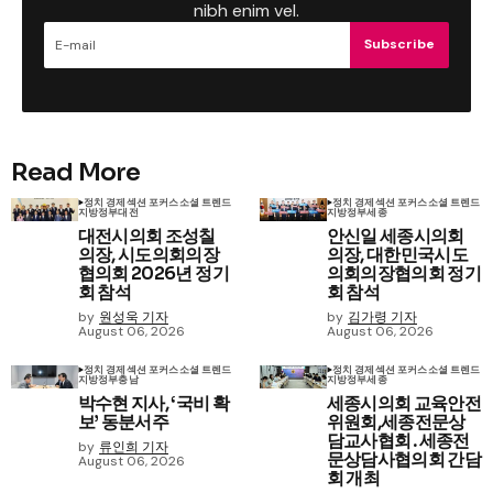
nibh enim vel.
Subscribe
Read More
정치 경제
섹션 포커스
소셜 트렌드
정치 경제
섹션 포커스
소셜 트렌드
지방정부
대전
지방정부
세종
대전시의회 조성칠
안신일 세종시의회
의장, 시도의회의장
의장, 대한민국시도
협의회 2026년 정기
의회의장협의회 정기
회 참석
회 참석
by
원성욱 기자
by
김가령 기자
August 06, 2026
August 06, 2026
정치 경제
섹션 포커스
소셜 트렌드
정치 경제
섹션 포커스
소셜 트렌드
지방정부
충남
지방정부
세종
박수현 지사, ‘국비 확
세종시의회 교육안전
보’ 동분서주
위원회,세종전문상
담교사협회․세종전
by
류인희 기자
문상담사협의회 간담
August 06, 2026
회 개최