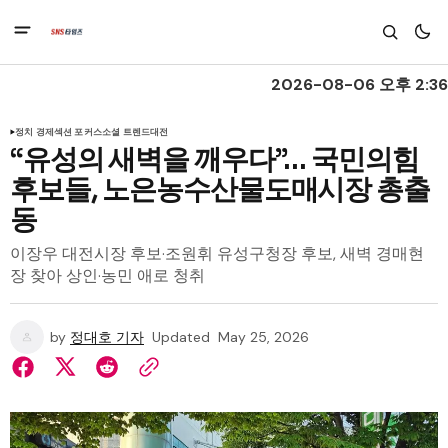
2026-08-06 오후 2:36
정치 경제
섹션 포커스
소셜 트렌드
대전
“유성의 새벽을 깨우다”… 국민의힘
후보들, 노은농수산물도매시장 총출
동
이장우 대전시장 후보·조원휘 유성구청장 후보, 새벽 경매현
장 찾아 상인·농민 애로 청취
by
정대호 기자
Updated
May 25, 2026