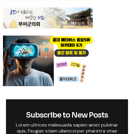
Subscribe to New Posts
Lorem ultrices malesuada sapien amet pulvinar
quis. Feugiat etiam ullamcorper pharetra vitae