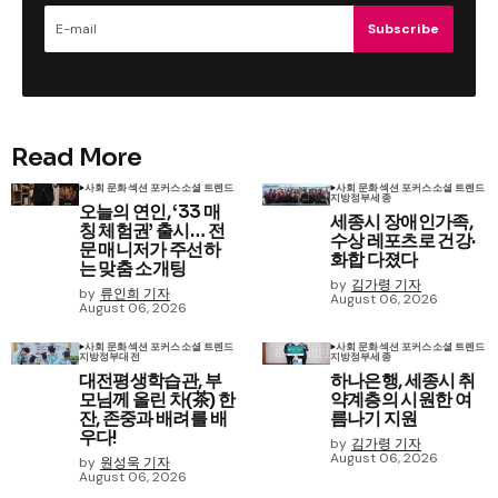
Subscribe
Read More
사회 문화
섹션 포커스
소셜 트렌드
사회 문화
섹션 포커스
소셜 트렌드
지방정부
세종
오늘의 연인, ‘33 매
세종시 장애인가족,
칭 체험권’ 출시… 전
수상 레포츠로 건강·
문 매니저가 주선하
화합 다졌다
는 맞춤 소개팅
by
김가령 기자
by
류인희 기자
August 06, 2026
August 06, 2026
사회 문화
섹션 포커스
소셜 트렌드
사회 문화
섹션 포커스
소셜 트렌드
지방정부
대전
지방정부
세종
대전평생학습관, 부
하나은행, 세종시 취
모님께 올린 차(茶) 한
약계층의 시원한 여
잔, 존중과 배려를 배
름나기 지원
우다!
by
김가령 기자
August 06, 2026
by
원성욱 기자
August 06, 2026