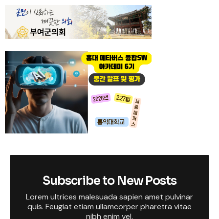
Subscribe to New Posts
Lorem ultrices malesuada sapien amet pulvinar
quis. Feugiat etiam ullamcorper pharetra vitae
nibh enim vel.