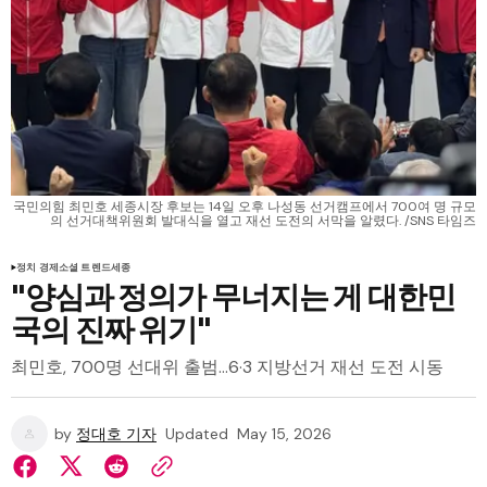
국민의힘 최민호 세종시장 후보는 14일 오후 나성동 선거캠프에서 700여 명 규모
의 선거대책위원회 발대식을 열고 재선 도전의 서막을 알렸다. /SNS 타임즈
정치 경제
소셜 트렌드
세종
"양심과 정의가 무너지는 게 대한민
국의 진짜 위기"
최민호, 700명 선대위 출범…6·3 지방선거 재선 도전 시동
by
정대호 기자
Updated
May 15, 2026