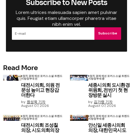
Subscribe to New Posts
Lorem ultrices malesuada sapien amet pulvinar
quis. Feugiat etiam ullamcorper pharetra vitae
nibh enim vel.
Subscribe
Read More
정치 경제
섹션 포커스
소셜 트렌드
정치 경제
섹션 포커스
소셜 트렌드
지방정부
대전
지방정부
세종
대전시의회, 의원 전
세종시의회 도시환경
문성 높이고 현장감
위원회, 전반기 첫 현
더한다
장방문 실시
by
원성욱 기자
by
김가령 기자
August 07, 2026
August 07, 2026
정치 경제
섹션 포커스
소셜 트렌드
정치 경제
섹션 포커스
소셜 트렌드
지방정부
대전
지방정부
세종
대전시의회 조성칠
안신일 세종시의회
의장, 시도의회의장
의장, 대한민국시도