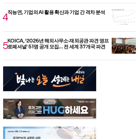
직능연, 기업의 AI 활용 확산과 기업 간 격차 분석
KOICA, ‘2026년 해외사무소·재외공관 파견 영프
로페셔널’ 51명 공개 모집… 전 세계 37개국 파견