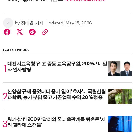
by
정대호 기자
Updated
May 15, 2026
LATEST NEWS
대전시교육청 유·초·중등 교육공무원, 2026. 9. 1일
자 인사발령
산양삼 규제 풀었더니 줄기·잎이 '효자'… 국립산림
과학원, 농가 부담 줄고 가공업체 수익 20% 껑충
AI가 삼킨 200만 달러의 꿈… 출판계를 뒤흔든 '제
리 팔라데 스캔들'