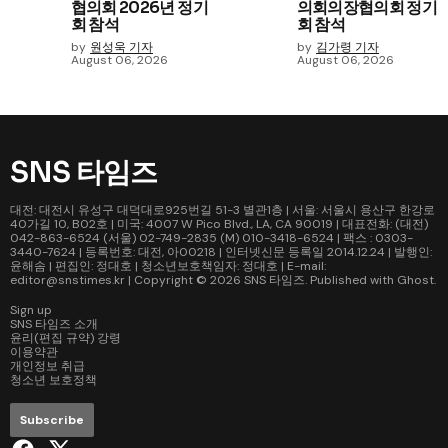
협의회 2026년 정기
의회의장협의회 정기
회 참석
회 참석
by
원성욱 기자
by
김가령 기자
August 06, 2026
August 06, 2026
SNS 타임즈
대전: 대전시 유성구 대덕대로925번길 51-3 별관1층 | 서울: 서울시 용산구 한강로
40가길 10, B02호 | 미국: 4007 W Pico Blvd., LA, CA 90019 | 대표전화: (대전)
042-863-6524 (서울) 02-749-2835 (M) 010-3418-6524 | 팩스 : 0303-
3440-7624 | 등록번호: 대전, 아00218 | 인터넷신문 등록일 2014.12.24 | 발행인:
윤해솜 | 편집인: 정대호 | 청소년보호책임자: 정대호 | E-mail:
editor@snstimes.kr | Copyright © 2026
SNS 타임즈
. Published with
Ghost
.
Sign up
SNS 타임즈 소개
윤리(편집 규약) 강령
이용약관
개인정보 취급
청소년 보호정책
Subscribe