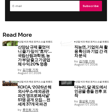
Subscribe
Read More
산업 비즈
섹션 포커스
소셜 트렌드
산업 비즈
섹션 포커스
소셜 트렌드
산양삼 규제 풀었더
직능연, 기업의 AI 활
니 줄기·잎이 '효자'…
용 확산과 기업 간 격
국립산림과학원, 농
차 분석
가 부담 줄고 가공업
by
김가령 기자
체 수익 20% 껑충
August 07, 2026
by
김가령 기자
August 07, 2026
산업 비즈
섹션 포커스
소셜 트렌드
산업 비즈
섹션 포커스
소셜 트렌드
KOICA, ‘2026년 해
다누리, 달 궤도에서
외사무소·재외공관
인공물 충돌 전후 포
파견 영프로페셔널’
착
51명 공개 모집… 전
by
원성욱 기자
세계 37개국 파견
August 07, 2026
by
류인희 기자