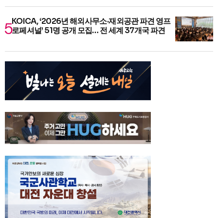
KOICA, ‘2026년 해외사무소·재외공관 파견 영프
로페셔널’ 51명 공개 모집… 전 세계 37개국 파견