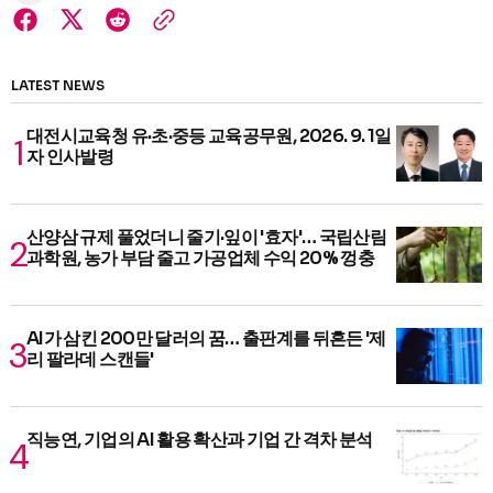
LATEST NEWS
대전시교육청 유·초·중등 교육공무원, 2026. 9. 1일
자 인사발령
산양삼 규제 풀었더니 줄기·잎이 '효자'… 국립산림
과학원, 농가 부담 줄고 가공업체 수익 20% 껑충
AI가 삼킨 200만 달러의 꿈… 출판계를 뒤흔든 '제
리 팔라데 스캔들'
직능연, 기업의 AI 활용 확산과 기업 간 격차 분석