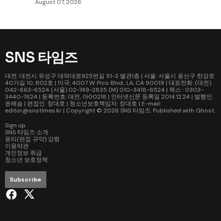
August 07, 2026
SNS 타임즈
대전: 대전시 유성구 대덕대로925번길 51-3 별관1층 | 서울: 서울시 용산구 한강로
40가길 10, B02호 | 미국: 4007 W Pico Blvd., LA, CA 90019 | 대표전화: (대전)
042-863-6524 (서울) 02-749-2835 (M) 010-3418-6524 | 팩스 : 0303-
3440-7624 | 등록번호: 대전, 아00218 | 인터넷신문 등록일 2014.12.24 | 발행인:
윤해솜 | 편집인: 정대호 | 청소년보호책임자: 정대호 | E-mail:
editor@snstimes.kr | Copyright © 2026
SNS 타임즈
. Published with
Ghost
.
Sign up
SNS 타임즈 소개
윤리(편집 규약) 강령
이용약관
개인정보 취급
청소년 보호정책
Subscribe