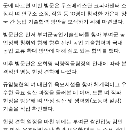
군에 따르면 이번 방문은 우즈베키스탄 코피아센터 소
장과 벼 연구소 소장, 직원 등 10명이 참석한 가운데 양
국 간 농업 기술협력 방안을 모색하기 위해 마련됐다.
방문단은 먼저 부여군농업기술센터를 찾아 부여군 농
업정책 청취와 함께 향후 선진 농업 기술협력과 국내
농업 교류 확대 방안에 대해 심도 있는 협의를 했다.
이후 방문단은 오희명 식량작물팀장의 안내에 따라 본
격적인 영농 현장 견학에 나섰다.
규암농협의 벼 대단위 육묘시설을 찾아 체계적이고 우
수한 육묘 생산 과정을 둘러본 데 이어, 드론 벼 직파
현장을 방문해 벼 안정 생산 및 생력화(노동력 절감)
기술을 직접 확인했다.
현장 견학 일정을 마친 뒤에는 부여군 쌀전업농 김민
호 회장, 우즈베키스탄 총괄 오윤환 대표 등 주요 관계