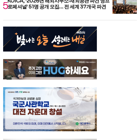
KOICA, ‘2026년 해외사무소·재외공관 파견 영프
로페셔널’ 51명 공개 모집… 전 세계 37개국 파견