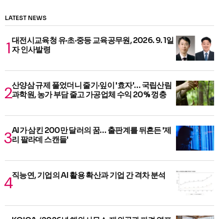
LATEST NEWS
대전시교육청 유·초·중등 교육공무원, 2026. 9. 1일
자 인사발령
산양삼 규제 풀었더니 줄기·잎이 '효자'… 국립산림
과학원, 농가 부담 줄고 가공업체 수익 20% 껑충
AI가 삼킨 200만 달러의 꿈… 출판계를 뒤흔든 '제
리 팔라데 스캔들'
직능연, 기업의 AI 활용 확산과 기업 간 격차 분석