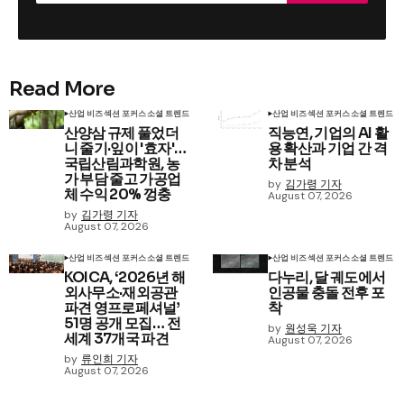
Read More
산업 비즈
섹션 포커스
소셜 트렌드
산업 비즈
섹션 포커스
소셜 트렌드
산양삼 규제 풀었더
직능연, 기업의 AI 활
니 줄기·잎이 '효자'…
용 확산과 기업 간 격
국립산림과학원, 농
차 분석
가 부담 줄고 가공업
by
김가령 기자
체 수익 20% 껑충
August 07, 2026
by
김가령 기자
August 07, 2026
산업 비즈
섹션 포커스
소셜 트렌드
산업 비즈
섹션 포커스
소셜 트렌드
KOICA, ‘2026년 해
다누리, 달 궤도에서
외사무소·재외공관
인공물 충돌 전후 포
파견 영프로페셔널’
착
51명 공개 모집… 전
by
원성욱 기자
세계 37개국 파견
August 07, 2026
by
류인희 기자
August 07, 2026