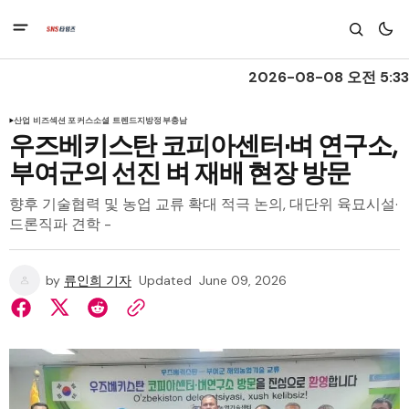
2026-08-08 오전 5:33
산업 비즈
섹션 포커스
소셜 트렌드
지방정부
충남
우즈베키스탄 코피아센터·벼 연구소,
부여군의 선진 벼 재배 현장 방문
향후 기술협력 및 농업 교류 확대 적극 논의, 대단위 육묘시설·
드론직파 견학 -
by
류인희 기자
Updated
June 09, 2026