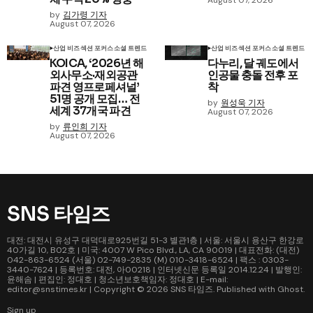
August 07, 2026
by
김가령 기자
August 07, 2026
산업 비즈
섹션 포커스
소셜 트렌드
산업 비즈
섹션 포커스
소셜 트렌드
KOICA, ‘2026년 해
다누리, 달 궤도에서
외사무소·재외공관
인공물 충돌 전후 포
파견 영프로페셔널’
착
51명 공개 모집… 전
by
원성욱 기자
세계 37개국 파견
August 07, 2026
by
류인희 기자
August 07, 2026
SNS 타임즈
대전: 대전시 유성구 대덕대로925번길 51-3 별관1층 | 서울: 서울시 용산구 한강로
40가길 10, B02호 | 미국: 4007 W Pico Blvd., LA, CA 90019 | 대표전화: (대전)
042-863-6524 (서울) 02-749-2835 (M) 010-3418-6524 | 팩스 : 0303-
3440-7624 | 등록번호: 대전, 아00218 | 인터넷신문 등록일 2014.12.24 | 발행인:
윤해솜 | 편집인: 정대호 | 청소년보호책임자: 정대호 | E-mail:
editor@snstimes.kr | Copyright © 2026
SNS 타임즈
. Published with
Ghost
.
Sign up