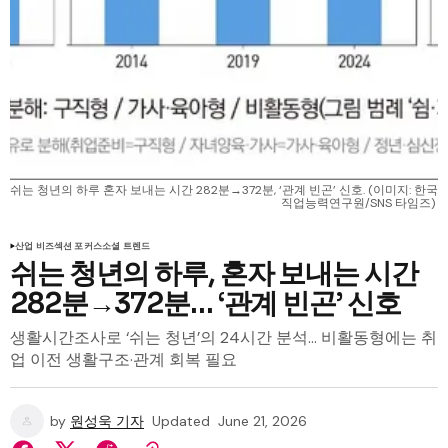
쉬는 청년의 하루 혼자 보내는 시간 282분→372분, ‘관계 빈곤’ 신호. (이미지: 한국
직업능력연구원/SNS 타임즈) 
산업 비즈
섹션 포커스
소셜 트렌드
쉬는 청년의 하루, 혼자 보내는 시간
282분→372분… ‘관계 빈곤’ 신호
생활시간조사로 ‘쉬는 청년’의 24시간 분석… 비활동형에는 취
업 이전 생활구조·관계 회복 필요
by
원성욱 기자
Updated
June 21, 2026