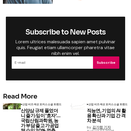
Subscribe to New Posts
Lorem ultrices malesuada sapien amet pulvinar
quis. Feugiat etiam ullamcorper pharetra vitae
nibh enim vel.
Subscribe
Read More
산업 비즈
섹션 포커스
소셜 트렌드
산업 비즈
섹션 포커스
소셜 트렌드
산양삼 규제 풀었더
직능연, 기업의 AI 활
니 줄기·잎이 '효자'…
용 확산과 기업 간 격
국립산림과학원, 농
차 분석
가 부담 줄고 가공업
by
김가령 기자
체 수익 20% 껑충