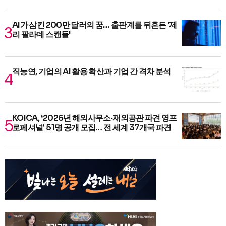
AI가 삼킨 200만 달러의 꿈… 출판계를 뒤흔든 '제
리 팔라데 스캔들'
직능연, 기업의 AI 활용 확산과 기업 간 격차 분석
KOICA, ‘2026년 해외사무소·재외공관 파견 영프
로페셔널’ 51명 공개 모집… 전 세계 37개국 파견