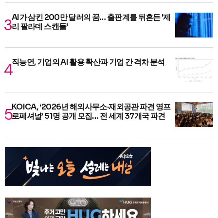
AI가 삼킨 200만 달러의 꿈… 출판계를 뒤흔든 '제
리 팔라데 스캔들'
직능연, 기업의 AI 활용 확산과 기업 간 격차 분석
KOICA, ‘2026년 해외사무소·재외공관 파견 영프
로페셔널’ 51명 공개 모집… 전 세계 37개국 파견