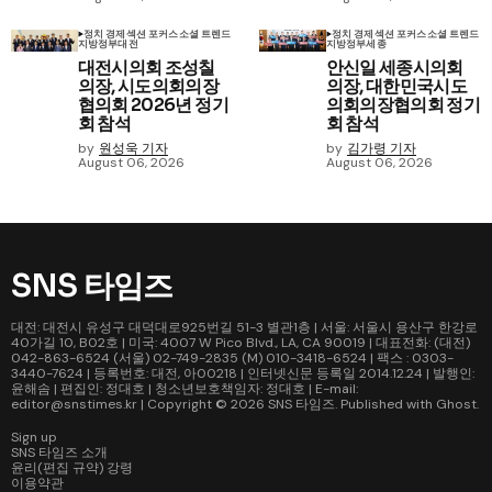
정치 경제
섹션 포커스
소셜 트렌드
정치 경제
섹션 포커스
소셜 트렌드
지방정부
대전
지방정부
세종
대전시의회 조성칠
안신일 세종시의회
의장, 시도의회의장
의장, 대한민국시도
협의회 2026년 정기
의회의장협의회 정기
회 참석
회 참석
by
원성욱 기자
by
김가령 기자
August 06, 2026
August 06, 2026
SNS 타임즈
대전: 대전시 유성구 대덕대로925번길 51-3 별관1층 | 서울: 서울시 용산구 한강로
40가길 10, B02호 | 미국: 4007 W Pico Blvd., LA, CA 90019 | 대표전화: (대전)
042-863-6524 (서울) 02-749-2835 (M) 010-3418-6524 | 팩스 : 0303-
3440-7624 | 등록번호: 대전, 아00218 | 인터넷신문 등록일 2014.12.24 | 발행인:
윤해솜 | 편집인: 정대호 | 청소년보호책임자: 정대호 | E-mail:
editor@snstimes.kr | Copyright © 2026
SNS 타임즈
. Published with
Ghost
.
Sign up
SNS 타임즈 소개
윤리(편집 규약) 강령
이용약관