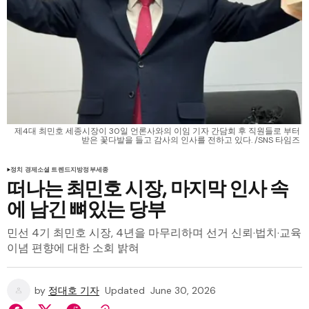
제4대 최민호 세종시장이 30일 언론사와의 이임 기자 간담회 후 직원들로 부터 
받은 꽃다발을 들고 감사의 인사를 전하고 있다. /SNS 타임즈 
정치 경제
소셜 트렌드
지방정부
세종
떠나는 최민호 시장, 마지막 인사 속
에 남긴 뼈있는 당부
민선 4기 최민호 시장, 4년을 마무리하며 선거 신뢰·법치·교육
이념 편향에 대한 소회 밝혀
by
정대호 기자
Updated
June 30, 2026