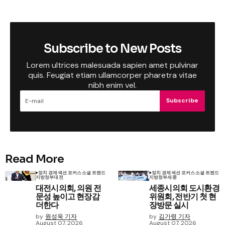
Subscribe to New Posts
Lorem ultrices malesuada sapien amet pulvinar
quis. Feugiat etiam ullamcorper pharetra vitae
nibh enim vel.
Subscribe
Read More
정치 경제
섹션 포커스
소셜 트렌드
정치 경제
섹션 포커스
소셜 트렌드
지방정부
대전
지방정부
세종
대전시의회, 의원 전
세종시의회 도시환경
문성 높이고 현장감
위원회, 전반기 첫 현
더한다
장방문 실시
by
원성욱 기자
by
김가령 기자
August 07, 2026
August 07, 2026