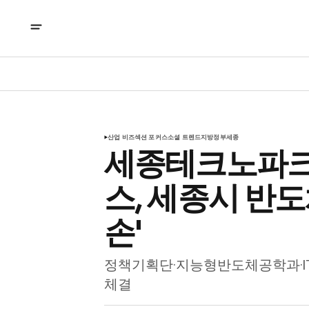
산업 비즈
섹션 포커스
소셜 트렌드
지방정부
세종
세종테크노파크
스, 세종시 반도
손'
정책기획단·지능형반도체공학과·ITR
체결