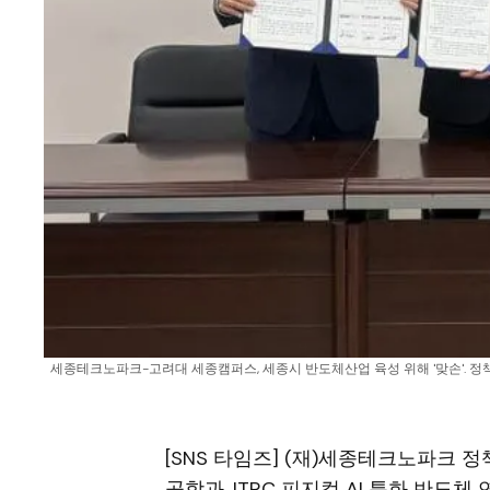
세종테크노파크-고려대 세종캠퍼스, 세종시 반도체산업 육성 위해 '맞손'. 정책기
[SNS 타임즈] (재)세종테크노파크
공학과, ITRC 피지컬 AI 특화 반