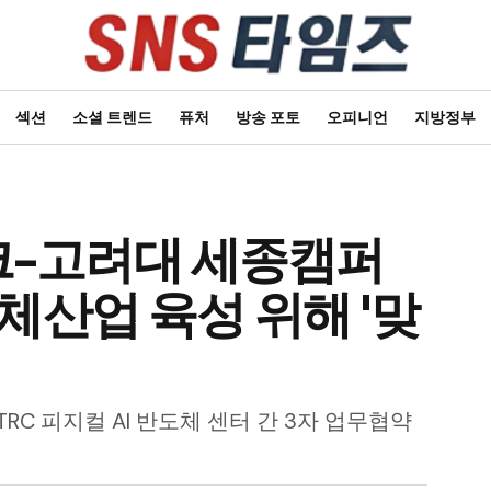
섹션
소셜 트렌드
퓨처
방송 포토
오피니언
지방정부
-고려대 세종캠퍼
체산업 육성 위해 '맞
C 피지컬 AI 반도체 센터 간 3자 업무협약