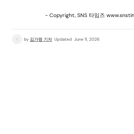
- Copyright, SNS 타임즈 www.snstim
by
김가령 기자
Updated
June 11, 2026