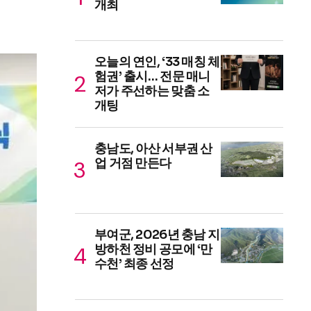
개최
오늘의 연인, ‘33 매칭 체
험권’ 출시… 전문 매니
저가 주선하는 맞춤 소
개팅
충남도, 아산 서부권 산
업 거점 만든다
부여군, 2026년 충남 지
방하천 정비 공모에 ‘만
수천’ 최종 선정