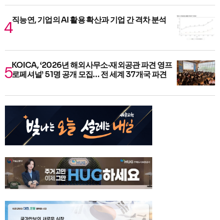
직능연, 기업의 AI 활용 확산과 기업 간 격차 분석
KOICA, ‘2026년 해외사무소·재외공관 파견 영프
로페셔널’ 51명 공개 모집… 전 세계 37개국 파견