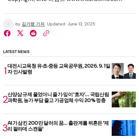
by
김가령 기자
Updated
June 13, 2025
LATEST NEWS
대전시교육청 유·초·중등 교육공무원, 2026. 9. 1일
자 인사발령
산양삼 규제 풀었더니 줄기·잎이 '효자'… 국립산림
과학원, 농가 부담 줄고 가공업체 수익 20% 껑충
AI가 삼킨 200만 달러의 꿈… 출판계를 뒤흔든 '제
리 팔라데 스캔들'