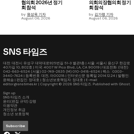
협의회 2026년 정기
의회의장협의회 정기
회 참석
회 참석
by
원성욱 기자
by
김가령 기자
August 06, 2026
August 06, 2026
SNS 타임즈
대전: 대전시 유성구 대덕대로925번길 51-3 별관1층 | 서울: 서울시 용산구 한강로
40가길 10, B02호 | 미국: 4007 W Pico Blvd., LA, CA 90019 | 대표전화: (대전)
042-863-6524 (서울) 02-749-2835 (M) 010-3418-6524 | 팩스 : 0303-
3440-7624 | 등록번호: 대전, 아00218 | 인터넷신문 등록일 2014.12.24 | 발행인:
윤해솜 | 편집인: 정대호 | 청소년보호책임자: 정대호 | E-mail:
editor@snstimes.kr | Copyright © 2026
SNS 타임즈
. Published with
Ghost
.
Sign up
SNS 타임즈 소개
윤리(편집 규약) 강령
이용약관
개인정보 취급
청소년 보호정책
Subscribe