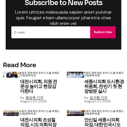
Subscribe to New Posts
Lorem ultrices malesuada sapien amet pulvinar
quis. Feugiat etiam ullamcorper pharetra vitae
nibh enim vel.
Subscribe
Read More
정치 경제
섹션 포커스
소셜 트렌드
정치 경제
섹션 포커스
소셜 트렌드
지방정부
대전
지방정부
세종
대전시의회, 의원 전
세종시의회 도시환경
문성 높이고 현장감
위원회, 전반기 첫 현
더한다
장방문 실시
by
원성욱 기자
by
김가령 기자
August 07, 2026
August 07, 2026
정치 경제
섹션 포커스
소셜 트렌드
정치 경제
섹션 포커스
소셜 트렌드
지방정부
대전
지방정부
세종
대전시의회 조성칠
안신일 세종시의회
의장, 시도의회의장
의장, 대한민국시도