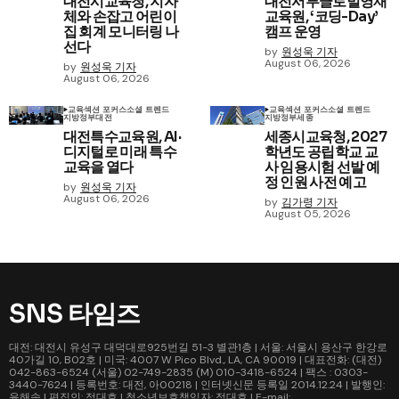
대전시교육청, 지자
대전서부글로벌영재
체와 손잡고 어린이
교육원, ‘코딩-Day’
집 회계 모니터링 나
캠프 운영
선다
by
원성욱 기자
August 06, 2026
by
원성욱 기자
August 06, 2026
교육
섹션 포커스
소셜 트렌드
교육
섹션 포커스
소셜 트렌드
지방정부
대전
지방정부
세종
대전특수교육원, AI·
세종시교육청, 2027
디지털로 미래 특수
학년도 공립학교 교
교육을 열다
사 임용시험 선발 예
정 인원 사전 예고
by
원성욱 기자
August 06, 2026
by
김가령 기자
August 05, 2026
SNS 타임즈
대전: 대전시 유성구 대덕대로925번길 51-3 별관1층 | 서울: 서울시 용산구 한강로
40가길 10, B02호 | 미국: 4007 W Pico Blvd., LA, CA 90019 | 대표전화: (대전)
042-863-6524 (서울) 02-749-2835 (M) 010-3418-6524 | 팩스 : 0303-
3440-7624 | 등록번호: 대전, 아00218 | 인터넷신문 등록일 2014.12.24 | 발행인:
윤해솜 | 편집인: 정대호 | 청소년보호책임자: 정대호 | E-mail: