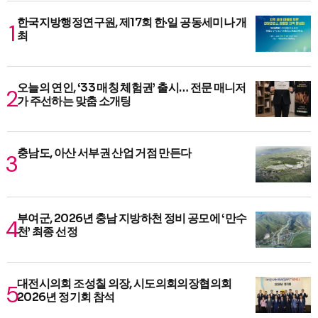
한국지방행정연구원, 제17회 한·일 공동세미나 개
최
오늘의 연인, ‘33 매칭 체험권’ 출시… 전문 매니저
가 주선하는 맞춤 소개팅
충남도, 아산 서부권 산업 거점 만든다
부여군, 2026년 충남 지방하천 정비 공모에 ‘만수
천’ 최종 선정
대전시의회 조성칠 의장, 시도의회의장협의회
2026년 정기회 참석