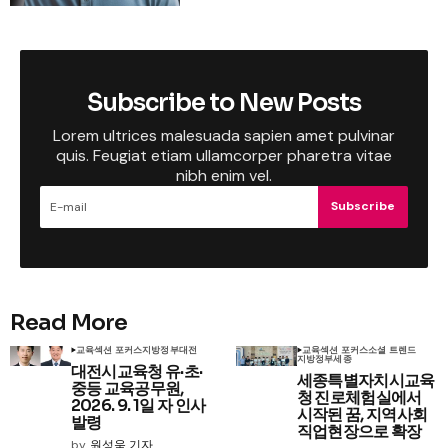
Subscribe to New Posts
Lorem ultrices malesuada sapien amet pulvinar
quis. Feugiat etiam ullamcorper pharetra vitae
nibh enim vel.
Subscribe
Read More
교육
섹션 포커스
지방정부
대전
교육
섹션 포커스
소셜 트렌드
지방정부
세종
대전시교육청 유·초·
세종특별자치시교육
중등 교육공무원,
청 진로체험실에서
2026. 9. 1일 자 인사
시작된 꿈, 지역사회
발령
직업현장으로 확장
by
원성욱 기자