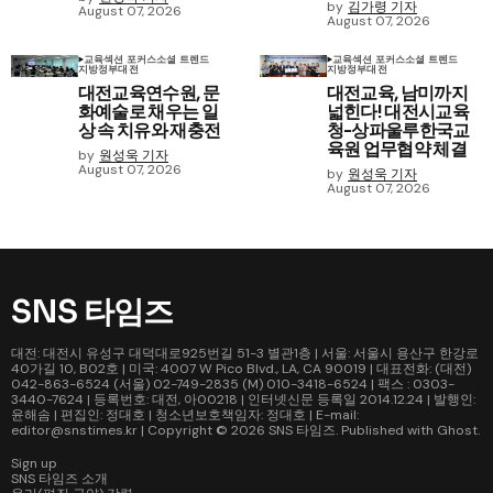
by
김가령 기자
August 07, 2026
August 07, 2026
교육
섹션 포커스
소셜 트렌드
교육
섹션 포커스
소셜 트렌드
지방정부
대전
지방정부
대전
대전교육연수원, 문
대전교육, 남미까지
화예술로 채우는 일
넓힌다! 대전시교육
상 속 치유와 재충전
청-상파울루한국교
육원 업무협약 체결
by
원성욱 기자
August 07, 2026
by
원성욱 기자
August 07, 2026
SNS 타임즈
대전: 대전시 유성구 대덕대로925번길 51-3 별관1층 | 서울: 서울시 용산구 한강로
40가길 10, B02호 | 미국: 4007 W Pico Blvd., LA, CA 90019 | 대표전화: (대전)
042-863-6524 (서울) 02-749-2835 (M) 010-3418-6524 | 팩스 : 0303-
3440-7624 | 등록번호: 대전, 아00218 | 인터넷신문 등록일 2014.12.24 | 발행인:
윤해솜 | 편집인: 정대호 | 청소년보호책임자: 정대호 | E-mail:
editor@snstimes.kr | Copyright © 2026
SNS 타임즈
. Published with
Ghost
.
Sign up
SNS 타임즈 소개