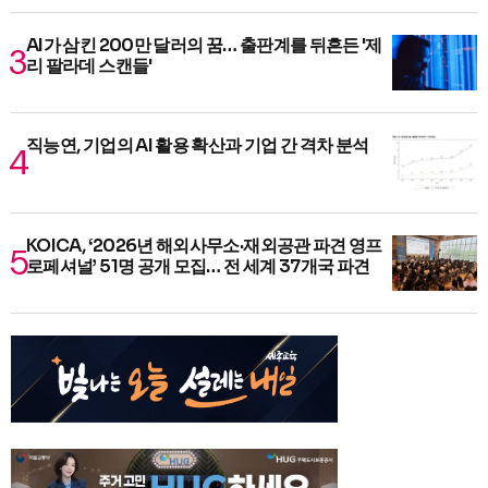
AI가 삼킨 200만 달러의 꿈… 출판계를 뒤흔든 '제
리 팔라데 스캔들'
직능연, 기업의 AI 활용 확산과 기업 간 격차 분석
KOICA, ‘2026년 해외사무소·재외공관 파견 영프
로페셔널’ 51명 공개 모집… 전 세계 37개국 파견