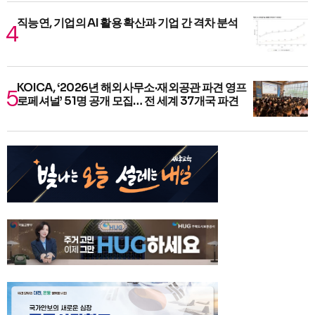
직능연, 기업의 AI 활용 확산과 기업 간 격차 분석
KOICA, ‘2026년 해외사무소·재외공관 파견 영프
로페셔널’ 51명 공개 모집… 전 세계 37개국 파견