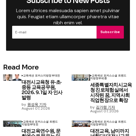
Subscribe to New Posts
Lorem ultrices malesuada sapien amet pulvinar
quis. Feugiat etiam ullamcorper pharetra vitae
nibh enim vel.
Subscribe
Read More
교육
섹션 포커스
지방정부
대전
교육
섹션 포커스
소셜 트렌드
지방정부
세종
대전시교육청 유·초·
세종특별자치시교육
중등 교육공무원,
청 진로체험실에서
2026. 9. 1일 자 인사
시작된 꿈, 지역사회
발령
직업현장으로 확장
by
원성욱 기자
by
김가령 기자
August 07, 2026
August 07, 2026
교육
섹션 포커스
소셜 트렌드
교육
섹션 포커스
소셜 트렌드
지방정부
대전
지방정부
대전
대전교육연수원, 문
대전교육, 남미까지