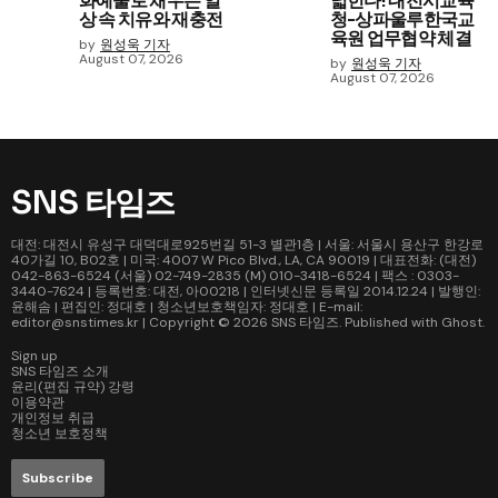
화예술로 채우는 일
넓힌다! 대전시교육
상 속 치유와 재충전
청-상파울루한국교
육원 업무협약 체결
by
원성욱 기자
August 07, 2026
by
원성욱 기자
August 07, 2026
SNS 타임즈
대전: 대전시 유성구 대덕대로925번길 51-3 별관1층 | 서울: 서울시 용산구 한강로
40가길 10, B02호 | 미국: 4007 W Pico Blvd., LA, CA 90019 | 대표전화: (대전)
042-863-6524 (서울) 02-749-2835 (M) 010-3418-6524 | 팩스 : 0303-
3440-7624 | 등록번호: 대전, 아00218 | 인터넷신문 등록일 2014.12.24 | 발행인:
윤해솜 | 편집인: 정대호 | 청소년보호책임자: 정대호 | E-mail:
editor@snstimes.kr | Copyright © 2026
SNS 타임즈
. Published with
Ghost
.
Sign up
SNS 타임즈 소개
윤리(편집 규약) 강령
이용약관
개인정보 취급
청소년 보호정책
Subscribe