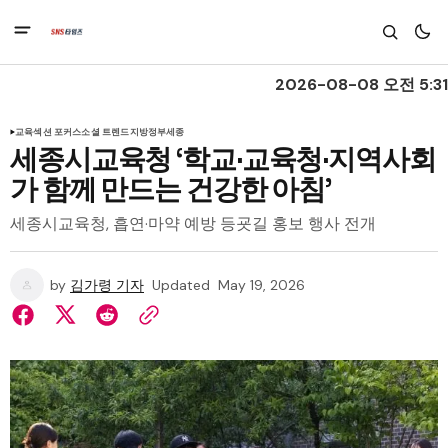
2026-08-08 오전 5:31
교육
섹션 포커스
소셜 트렌드
지방정부
세종
세종시교육청 ‘학교·교육청·지역사회
가 함께 만드는 건강한 아침’
세종시교육청, 흡연·마약 예방 등굣길 홍보 행사 전개
by
김가령 기자
Updated
May 19, 2026