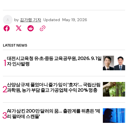
by
김가령 기자
Updated
May 19, 2026
LATEST NEWS
대전시교육청 유·초·중등 교육공무원, 2026. 9. 1일
자 인사발령
산양삼 규제 풀었더니 줄기·잎이 '효자'… 국립산림
과학원, 농가 부담 줄고 가공업체 수익 20% 껑충
AI가 삼킨 200만 달러의 꿈… 출판계를 뒤흔든 '제
리 팔라데 스캔들'