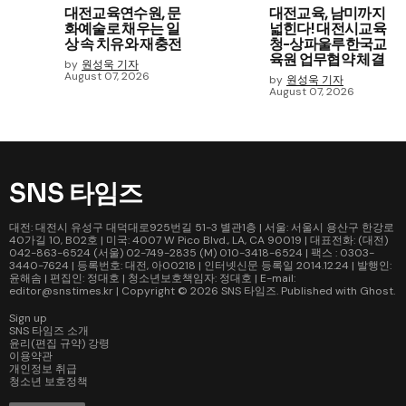
대전교육연수원, 문
대전교육, 남미까지
화예술로 채우는 일
넓힌다! 대전시교육
상 속 치유와 재충전
청-상파울루한국교
육원 업무협약 체결
by
원성욱 기자
August 07, 2026
by
원성욱 기자
August 07, 2026
SNS 타임즈
대전: 대전시 유성구 대덕대로925번길 51-3 별관1층 | 서울: 서울시 용산구 한강로
40가길 10, B02호 | 미국: 4007 W Pico Blvd., LA, CA 90019 | 대표전화: (대전)
042-863-6524 (서울) 02-749-2835 (M) 010-3418-6524 | 팩스 : 0303-
3440-7624 | 등록번호: 대전, 아00218 | 인터넷신문 등록일 2014.12.24 | 발행인:
윤해솜 | 편집인: 정대호 | 청소년보호책임자: 정대호 | E-mail:
editor@snstimes.kr | Copyright © 2026
SNS 타임즈
. Published with
Ghost
.
Sign up
SNS 타임즈 소개
윤리(편집 규약) 강령
이용약관
개인정보 취급
청소년 보호정책