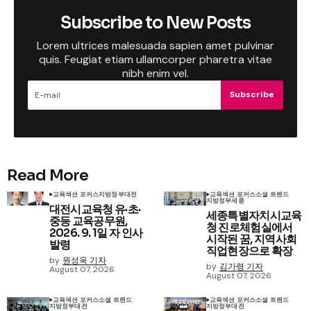
Subscribe to New Posts
Lorem ultrices malesuada sapien amet pulvinar
quis. Feugiat etiam ullamcorper pharetra vitae
nibh enim vel.
Subscribe
Read More
교육
섹션 포커스
지방정부
대전
교육
섹션 포커스
소셜 트렌드
지방정부
세종
대전시교육청 유·초·
세종특별자치시교육
중등 교육공무원,
청 진로체험실에서
2026. 9. 1일 자 인사
시작된 꿈, 지역사회
발령
직업현장으로 확장
by
원성욱 기자
by
김가령 기자
August 07, 2026
August 07, 2026
교육
섹션 포커스
소셜 트렌드
교육
섹션 포커스
소셜 트렌드
지방정부
대전
지방정부
대전