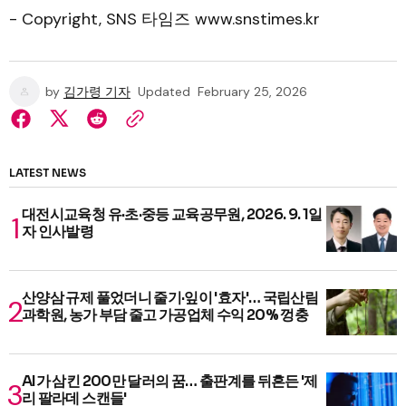
- Copyright, SNS 타임즈 www.snstimes.kr
by
김가령 기자
Updated
February 25, 2026
LATEST NEWS
대전시교육청 유·초·중등 교육공무원, 2026. 9. 1일
자 인사발령
산양삼 규제 풀었더니 줄기·잎이 '효자'… 국립산림
과학원, 농가 부담 줄고 가공업체 수익 20% 껑충
AI가 삼킨 200만 달러의 꿈… 출판계를 뒤흔든 '제
리 팔라데 스캔들'