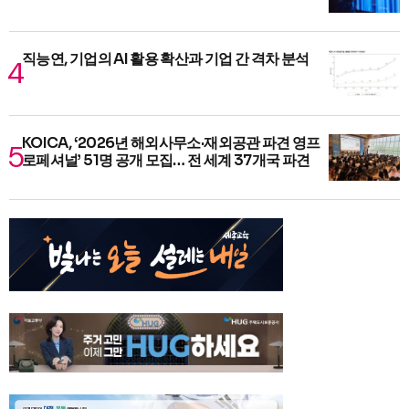
직능연, 기업의 AI 활용 확산과 기업 간 격차 분석
KOICA, ‘2026년 해외사무소·재외공관 파견 영프
로페셔널’ 51명 공개 모집… 전 세계 37개국 파견