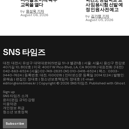
교육을 열다
사 임용시험 선발 예
정 인원 사전 예고
by
원성욱 기자
August 06, 2026
by
김가령 기자
August 05, 2026
SNS 타임즈
대전: 대전시 유성구 대덕대로925번길 51-3 별관1층 | 서울: 서울시 용산구 한강로
40가길 10, B02호 | 미국: 4007 W Pico Blvd., LA, CA 90019 | 대표전화: (대전)
042-863-6524 (서울) 02-749-2835 (M) 010-3418-6524 | 팩스 : 0303-
3440-7624 | 등록번호: 대전, 아00218 | 인터넷신문 등록일 2014.12.24 | 발행인:
윤해솜 | 편집인: 정대호 | 청소년보호책임자: 정대호 | E-mail:
editor@snstimes.kr | Copyright © 2026
SNS 타임즈
. Published with
Ghost
.
Sign up
SNS 타임즈 소개
윤리(편집 규약) 강령
이용약관
개인정보 취급
청소년 보호정책
Subscribe