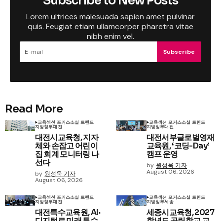
Subscribe to New Posts
Lorem ultrices malesuada sapien amet pulvinar
quis. Feugiat etiam ullamcorper pharetra vitae
nibh enim vel.
Subscribe
Read More
교육
섹션 포커스
소셜 트렌드
교육
섹션 포커스
소셜 트렌드
지방정부
대전
지방정부
대전
대전시교육청, 지자
대전서부글로벌영재
체와 손잡고 어린이
교육원, ‘코딩-Day’
집 회계 모니터링 나
캠프 운영
선다
by
원성욱 기자
August 06, 2026
by
원성욱 기자
August 06, 2026
교육
섹션 포커스
소셜 트렌드
교육
섹션 포커스
소셜 트렌드
지방정부
대전
지방정부
세종
대전특수교육원, AI·
세종시교육청, 2027
디지털로 미래 특수
학년도 공립학교 교