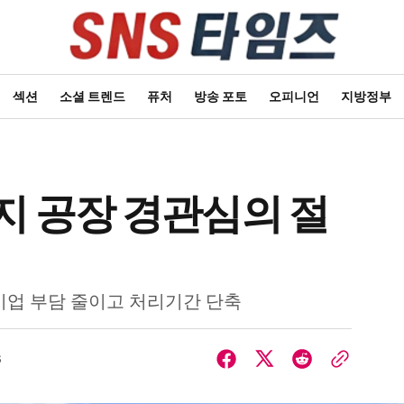
섹션
소셜 트렌드
퓨처
방송 포토
오피니언
지방정부
지 공장 경관심의 절
기업 부담 줄이고 처리기간 단축
6