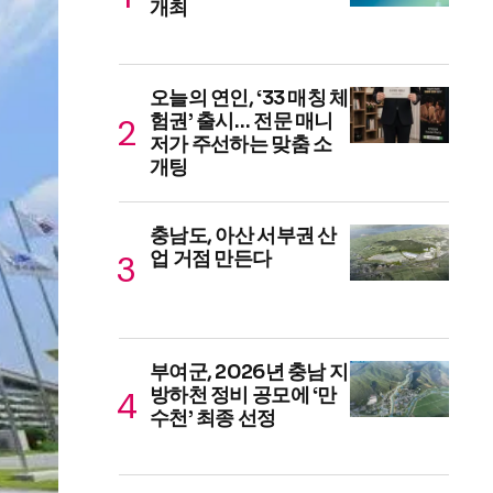
개최
오늘의 연인, ‘33 매칭 체
험권’ 출시… 전문 매니
저가 주선하는 맞춤 소
개팅
충남도, 아산 서부권 산
업 거점 만든다
부여군, 2026년 충남 지
방하천 정비 공모에 ‘만
수천’ 최종 선정