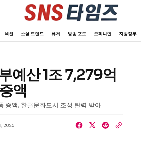
섹션
소셜 트렌드
퓨처
방송 포토
오피니언
지방정부
부예산 1조 7,279억
 증액
 증액, 한글문화도시 조성 탄력 받아
1, 2025