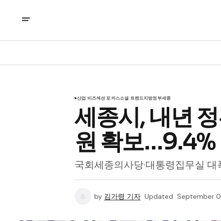
산업 비즈
섹션 포커스
소셜 트렌드
지방정부
세종
세종시, 내년 정
원 확보…9.4%
국회세종의사당·대통령집무실 대폭
by
김가령 기자
Updated
September 0