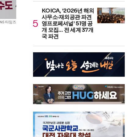
KOICA, ‘2026년 해외
사무소·재외공관 파견
NS 타임즈
영프로페셔널’ 51명 공
개 모집… 전 세계 37개
국 파견