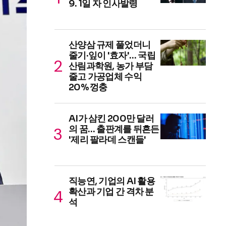
9. 1일 자 인사발령
산양삼 규제 풀었더니
줄기·잎이 '효자'… 국립
산림과학원, 농가 부담
줄고 가공업체 수익
20% 껑충
AI가 삼킨 200만 달러
의 꿈… 출판계를 뒤흔든
'제리 팔라데 스캔들'
직능연, 기업의 AI 활용
확산과 기업 간 격차 분
석