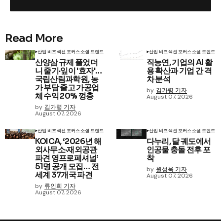
Read More
산업 비즈
섹션 포커스
소셜 트렌드
산업 비즈
섹션 포커스
소셜 트렌드
산양삼 규제 풀었더
직능연, 기업의 AI 활
니 줄기·잎이 '효자'…
용 확산과 기업 간 격
국립산림과학원, 농
차 분석
가 부담 줄고 가공업
by
김가령 기자
체 수익 20% 껑충
August 07, 2026
by
김가령 기자
August 07, 2026
산업 비즈
섹션 포커스
소셜 트렌드
산업 비즈
섹션 포커스
소셜 트렌드
KOICA, ‘2026년 해
다누리, 달 궤도에서
외사무소·재외공관
인공물 충돌 전후 포
파견 영프로페셔널’
착
51명 공개 모집… 전
by
원성욱 기자
세계 37개국 파견
August 07, 2026
by
류인희 기자
August 07, 2026