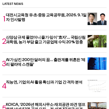
LATEST NEWS
대전시교육청 유·초·중등 교육공무원, 2026. 9. 1일
자 인사발령
산양삼 규제 풀었더니 줄기·잎이 '효자'… 국립산림
과학원, 농가 부담 줄고 가공업체 수익 20% 껑충
AI가 삼킨 200만 달러의 꿈… 출판계를 뒤흔든 '제
리 팔라데 스캔들'
직능연, 기업의 AI 활용 확산과 기업 간 격차 분석
KOICA, ‘2026년 해외사무소·재외공관 파견 영프