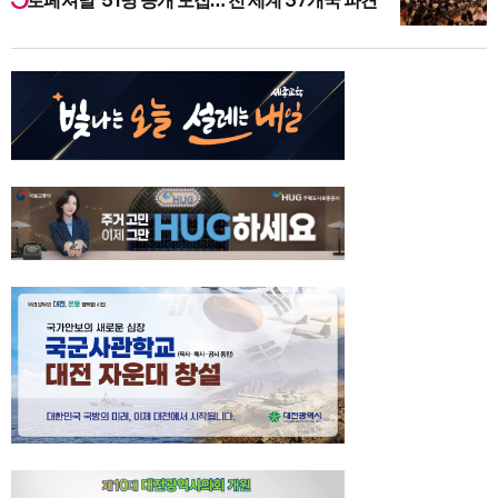
로페셔널’ 51명 공개 모집… 전 세계 37개국 파견