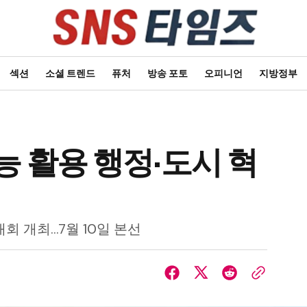
섹션
소셜 트렌드
퓨처
방송 포토
오피니언
지방정부
능 활용 행정·도시 혁
대회 개최…7월 10일 본선