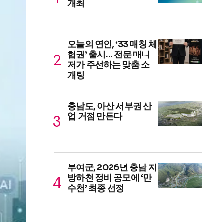
개최
오늘의 연인, ‘33 매칭 체
험권’ 출시… 전문 매니
저가 주선하는 맞춤 소
개팅
충남도, 아산 서부권 산
업 거점 만든다
부여군, 2026년 충남 지
방하천 정비 공모에 ‘만
수천’ 최종 선정