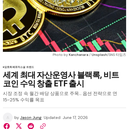
Photo by 
Kanchanara
 / 
Unsplash
/SNS 타임즈
암호화폐
퓨처
소셜 트렌드
세계 최대 자산운영사 블랙록, 비트
코인 수익 창출 ETF 출시
시장 조정 속 월간 배당 상품으로 주목... 옵션 전략으로 연
15~25% 수익률 목표
by
Jason Jung
Updated
June 17, 2026