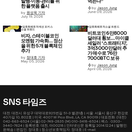
발행·이동·관리를 위
먹는다”
한 플랫폼 출시
by
Jason Jung
June 09, 2026
by
원성욱 기자
July 19, 2026
암호화폐
퓨처
섹션 포커스
암호화폐
퓨처
소셜 트렌드
소셜 트렌드
비트코인 6만8000
비자, 스테이블코인
달러대 횡보… 마이클
모멘텀 가속화… 정산
세일러 ‘스트래티지’,
을 위한 5개 블록체인
3억3000만달러 추
추가
가 매수로 76만
by
정대호 기자
7000BTC 보유
May 05, 2026
by
Jason Jung
April 08, 2026
SNS 타임즈
대전: 대전시 유성구 대덕대로925번길 51-3 별관1층 | 서울: 서울시 용산구 한강로
40가길 10, B02호 | 미국: 4007 W Pico Blvd., LA, CA 90019 | 대표전화: (대전)
042-863-6524 (서울) 02-749-2835 (M) 010-3418-6524 | 팩스 : 0303-
3440-7624 | 등록번호: 대전, 아00218 | 인터넷신문 등록일 2014.12.24 | 발행인:
윤해솜 | 편집인: 정대호 | 청소년보호책임자: 정대호 | E-mail: