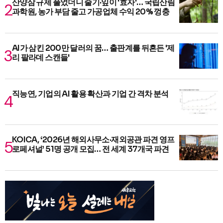
산양삼 규제 풀었더니 줄기·잎이 '효자'… 국립산림
과학원, 농가 부담 줄고 가공업체 수익 20% 껑충
AI가 삼킨 200만 달러의 꿈… 출판계를 뒤흔든 '제
리 팔라데 스캔들'
직능연, 기업의 AI 활용 확산과 기업 간 격차 분석
KOICA, ‘2026년 해외사무소·재외공관 파견 영프
로페셔널’ 51명 공개 모집… 전 세계 37개국 파견