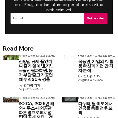
quis. Feugiat etiam ullamcorper pharetra vitae
nibh enim vel.
Subscribe
Read More
산업 비즈
섹션 포커스
소셜 트렌드
산업 비즈
섹션 포커스
소셜 트렌드
산양삼 규제 풀었더
직능연, 기업의 AI 활
니 줄기·잎이 '효자'…
용 확산과 기업 간 격
국립산림과학원, 농
차 분석
가 부담 줄고 가공업
by
김가령 기자
체 수익 20% 껑충
August 07, 2026
by
김가령 기자
August 07, 2026
산업 비즈
섹션 포커스
소셜 트렌드
산업 비즈
섹션 포커스
소셜 트렌드
KOICA, ‘2026년 해
다누리, 달 궤도에서
외사무소·재외공관
인공물 충돌 전후 포
파견 영프로페셔널’
착
51명 공개 모집… 전