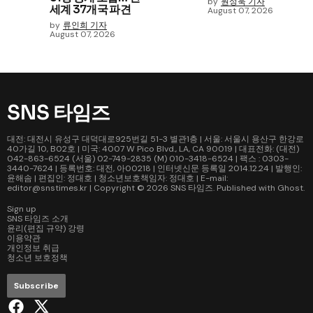
by
원성욱 기자
세계 37개국 파견
August 07, 2026
by
류인희 기자
August 07, 2026
SNS 타임즈
대전: 대전시 유성구 대덕대로925번길 51-3 별관1층 | 서울: 서울시 용산구 한강로
40가길 10, B02호 | 미국: 4007 W Pico Blvd., LA, CA 90019 | 대표전화: (대전)
042-863-6524 (서울) 02-749-2835 (M) 010-3418-6524 | 팩스 : 0303-
3440-7624 | 등록번호: 대전, 아00218 | 인터넷신문 등록일 2014.12.24 | 발행인:
윤해솜 | 편집인: 정대호 | 청소년보호책임자: 정대호 | E-mail:
editor@snstimes.kr | Copyright © 2026
SNS 타임즈
. Published with
Ghost
.
Sign up
SNS 타임즈 소개
윤리(편집 규약) 강령
이용약관
개인정보 취급
청소년 보호정책
Subscribe