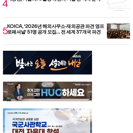
KOICA, ‘2026년 해외사무소·재외공관 파견 영프
로페셔널’ 51명 공개 모집… 전 세계 37개국 파견