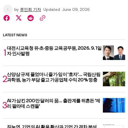
by
류인희 기자
Updated
June 09, 2026
LATEST NEWS
대전시교육청 유·초·중등 교육공무원, 2026. 9. 1일
자 인사발령
산양삼 규제 풀었더니 줄기·잎이 '효자'… 국립산림
과학원, 농가 부담 줄고 가공업체 수익 20% 껑충
AI가 삼킨 200만 달러의 꿈… 출판계를 뒤흔든 '제
리 팔라데 스캔들'
직능연, 기업의 AI 활용 확산과 기업 간 격차 분석