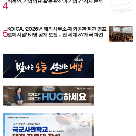
직능연, 기업의 AI 활용 확산과 기업 간 격차 분석
KOICA, ‘2026년 해외사무소·재외공관 파견 영프
로페셔널’ 51명 공개 모집… 전 세계 37개국 파견