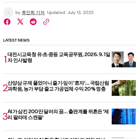
by
류인희 기자
Updated
July 13, 2025
LATEST NEWS
대전시교육청 유·초·중등 교육공무원, 2026. 9. 1일
자 인사발령
산양삼 규제 풀었더니 줄기·잎이 '효자'… 국립산림
과학원, 농가 부담 줄고 가공업체 수익 20% 껑충
AI가 삼킨 200만 달러의 꿈… 출판계를 뒤흔든 '제
리 팔라데 스캔들'