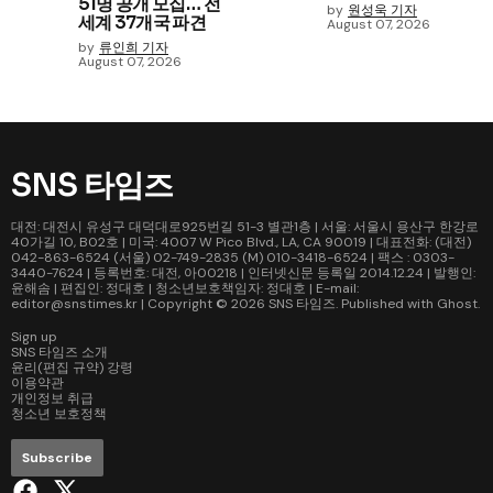
51명 공개 모집… 전
by
원성욱 기자
세계 37개국 파견
August 07, 2026
by
류인희 기자
August 07, 2026
SNS 타임즈
대전: 대전시 유성구 대덕대로925번길 51-3 별관1층 | 서울: 서울시 용산구 한강로
40가길 10, B02호 | 미국: 4007 W Pico Blvd., LA, CA 90019 | 대표전화: (대전)
042-863-6524 (서울) 02-749-2835 (M) 010-3418-6524 | 팩스 : 0303-
3440-7624 | 등록번호: 대전, 아00218 | 인터넷신문 등록일 2014.12.24 | 발행인:
윤해솜 | 편집인: 정대호 | 청소년보호책임자: 정대호 | E-mail:
editor@snstimes.kr | Copyright © 2026
SNS 타임즈
. Published with
Ghost
.
Sign up
SNS 타임즈 소개
윤리(편집 규약) 강령
이용약관
개인정보 취급
청소년 보호정책
Subscribe