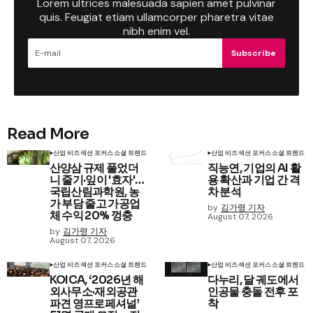
Lorem ultrices malesuada sapien amet pulvinar
quis. Feugiat etiam ullamcorper pharetra vitae
nibh enim vel.
Subscribe
Read More
산업 비즈
섹션 포커스
소셜 트렌드
산업 비즈
섹션 포커스
소셜 트렌드
산양삼 규제 풀었더
직능연, 기업의 AI 활
니 줄기·잎이 '효자'…
용 확산과 기업 간 격
국립산림과학원, 농
차 분석
가 부담 줄고 가공업
by
김가령 기자
체 수익 20% 껑충
August 07, 2026
by
김가령 기자
August 07, 2026
산업 비즈
섹션 포커스
소셜 트렌드
산업 비즈
섹션 포커스
소셜 트렌드
KOICA, ‘2026년 해
다누리, 달 궤도에서
외사무소·재외공관
인공물 충돌 전후 포
파견 영프로페셔널’
착