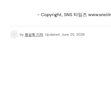
- Copyright, SNS 타임즈 www.snstim
by
원성욱 기자
Updated
June 25, 2026