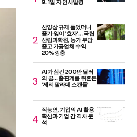
9. 1일 자 인사발령
산양삼 규제 풀었더니
줄기·잎이 '효자'… 국립
산림과학원, 농가 부담
줄고 가공업체 수익
20% 껑충
AI가 삼킨 200만 달러
의 꿈… 출판계를 뒤흔든
'제리 팔라데 스캔들'
직능연, 기업의 AI 활용
확산과 기업 간 격차 분
석