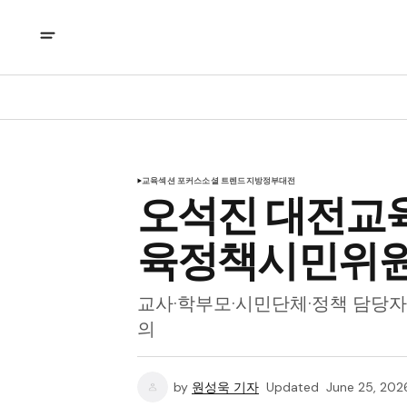
교육
섹션 포커스
소셜 트렌드
지방정부
대전
오석진 대전교육
육정책시민위원
교사·학부모·시민단체·정책 담당자 
의
by
원성욱 기자
Updated
June 25, 202