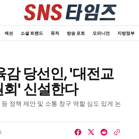
섹션
소셜 트렌드
퓨처
방송 포토
오피니언
지방정부
감 당선인, '대전교
회' 신설한다
등 정책 제안 및 소통 창구 역할 심도 있게 논
6