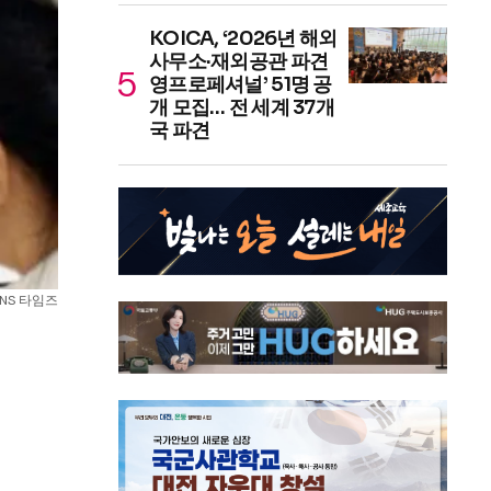
KOICA, ‘2026년 해외
사무소·재외공관 파견
영프로페셔널’ 51명 공
개 모집… 전 세계 37개
국 파견
NS 타임즈