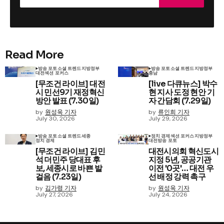
Read More
방송 포토
소셜 트렌드
지방정부
방송 포토
소셜 트렌드
지방정부
대전
섹션 포커스
충남
[무조건 라이브] 대전
[live 다큐뉴스] 박수
시 민선9기 재정혁신
현 지사 도정 현안 기
방안 발표 (7.30일)
자 간담회 (7.29일)
by
원성욱 기자
by
류인희 기자
July 30, 2026
July 29, 2026
방송 포토
소셜 트렌드
세종
정치 경제
섹션 포커스
지방정부
정치 경제
대전
방송 포토
[무조건 라이브] 김민
대전시의회 혁신도시
석 더민주 당대표 후
지정 5년, 공공기관
보, 세종시로 바쁜 발
이전 '0곳'… 대전 우
걸음 (7.23일)
선 배정 강력 촉구
by
김가령 기자
by
원성욱 기자
July 27, 2026
July 24, 2026