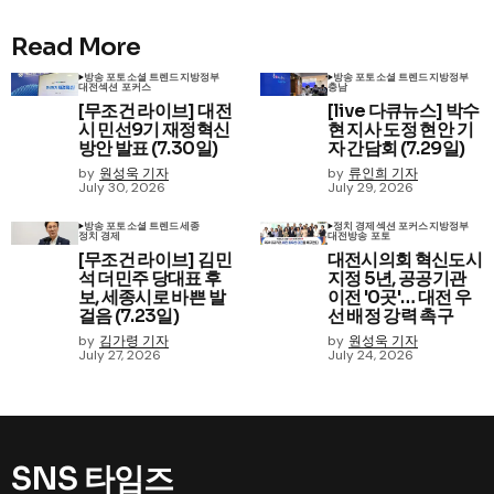
Read More
방송 포토
소셜 트렌드
지방정부
방송 포토
소셜 트렌드
지방정부
대전
섹션 포커스
충남
[무조건 라이브] 대전
[live 다큐뉴스] 박수
시 민선9기 재정혁신
현 지사 도정 현안 기
방안 발표 (7.30일)
자 간담회 (7.29일)
by
원성욱 기자
by
류인희 기자
July 30, 2026
July 29, 2026
방송 포토
소셜 트렌드
세종
정치 경제
섹션 포커스
지방정부
정치 경제
대전
방송 포토
[무조건 라이브] 김민
대전시의회 혁신도시
석 더민주 당대표 후
지정 5년, 공공기관
보, 세종시로 바쁜 발
이전 '0곳'… 대전 우
걸음 (7.23일)
선 배정 강력 촉구
by
김가령 기자
by
원성욱 기자
July 27, 2026
July 24, 2026
SNS 타임즈