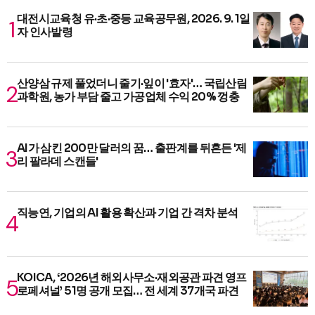
대전시교육청 유·초·중등 교육공무원, 2026. 9. 1일
자 인사발령
산양삼 규제 풀었더니 줄기·잎이 '효자'… 국립산림
과학원, 농가 부담 줄고 가공업체 수익 20% 껑충
AI가 삼킨 200만 달러의 꿈… 출판계를 뒤흔든 '제
리 팔라데 스캔들'
직능연, 기업의 AI 활용 확산과 기업 간 격차 분석
KOICA, ‘2026년 해외사무소·재외공관 파견 영프
로페셔널’ 51명 공개 모집… 전 세계 37개국 파견