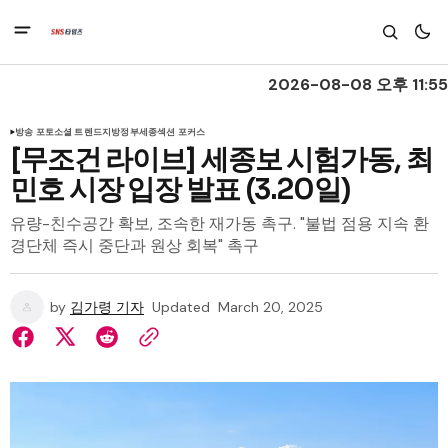
2026-08-08 오후 11:55
방송 포토
소셜 트렌드
지방정부
세종
섹션 포커스
[무조건 라이브] 세종보 시험가동, 최
민호 시장 입장 발표 (3.20일)
유량-친수공간 확보, 조속한 재가동 촉구. "불법 점용 지속 환
경단체 즉시 중단과 원상 회복" 촉구
by
김가령 기자
Updated
March 20, 2025