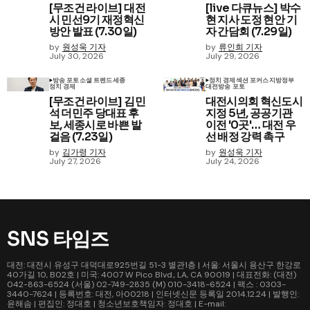
[무조건 라이브] 대전
[live 다큐뉴스] 박수
시 민선9기 재정혁신
현 지사 도정 현안 기
방안 발표 (7.30일)
자 간담회 (7.29일)
by
원성욱 기자
by
류인희 기자
July 30, 2026
July 29, 2026
방송 포토
소셜 트렌드
세종
정치 경제
섹션 포커스
지방정부
정치 경제
대전
방송 포토
[무조건 라이브] 김민
대전시의회 혁신도시
석 더민주 당대표 후
지정 5년, 공공기관
보, 세종시로 바쁜 발
이전 '0곳'… 대전 우
걸음 (7.23일)
선 배정 강력 촉구
by
김가령 기자
by
원성욱 기자
July 27, 2026
July 24, 2026
SNS 타임즈
대전: 대전시 유성구 대덕대로925번길 51-3 별관1층 | 서울: 서울시 용산구 한강로
40가길 10, B02호 | 미국: 4007 W Pico Blvd., LA, CA 90019 | 대표전화: (대전)
042-863-6524 (서울) 02-749-2835 (M) 010-3418-6524 | 팩스 : 0303-
3440-7624 | 등록번호: 대전, 아00218 | 인터넷신문 등록일 2014.12.24 | 발행인:
윤해솜 | 편집인: 정대호 | 청소년보호책임자: 정대호 | E-mail: