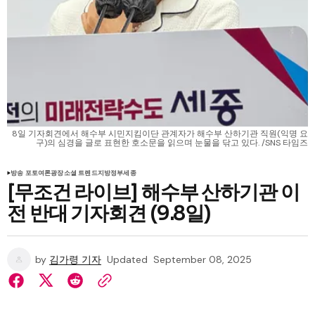
8일 기자회견에서 해수부 시민지킴이단 관계자가 해수부 산하기관 직원(익명 요
구)의 심경을 글로 표현한 호소문을 읽으며 눈물을 닦고 있다. /SNS 타임즈
방송 포토
여론광장
소셜 트렌드
지방정부
세종
[무조건 라이브] 해수부 산하기관 이
전 반대 기자회견 (9.8일)
by
김가령 기자
Updated
September 08, 2025